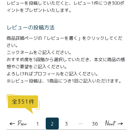
商品一覧
レビューを投稿していただくと、レビュー1件につき300ポ
イントをプレゼントいたします。
とろ生チーズケーキ
とろ生ガトーショコラ
レビューの投稿方法
濃抹茶とろ生ガトーシ
とろ生 まとめ買いお得
ョコラ
セット
商品詳細ページの「レビューを書く」をクリックしてくだ
さい。
とろ生シュー
お中元
ニックネームをご記入ください。
おすすめ度を5段階から選択していただき、本文に商品の感
クッキー缶
紅茶toroaTea
想やご要望をご記入ください。
よろしければプロフィールをご記入ください。
紅茶toroaTeaギフト
焼き菓子
※レビュー投稿は、1商品につき1回ご記入いただけます。
お誕生日セット
メルマガ会員様限定
351
手さげ袋
toroa夏のアウトレッ
トセール
季節限定
1
2
3
…
36