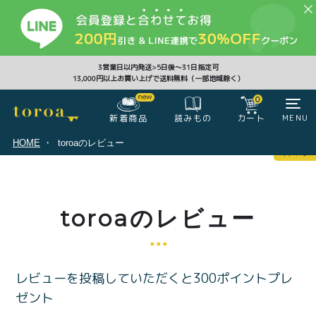
CLOSE
3営業日以内発送>5日後〜31日指定可
13,000円以上お買い上げで送料無料（一部地域除く）
0
0
新着商品
カート
MENU
読みもの
HOME
toroaのレビュー
マイページ
ログイン
カート
toroaのレビュー
注文履歴
会員登録情報
ポイント
レビューを投稿していただくと300ポイントプレ
ゼント