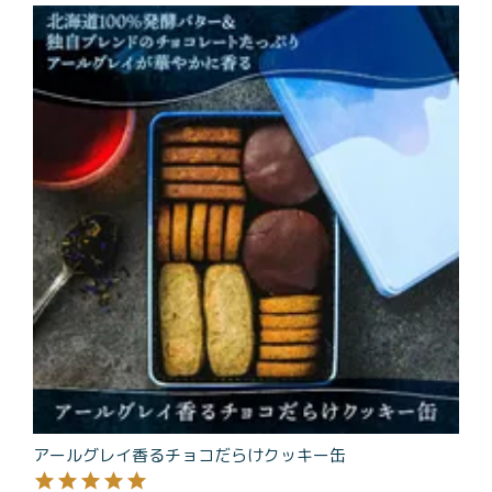
価格別
〜¥1,999
¥2,000〜¥3,999
¥4,000〜¥5,999
¥6,000〜
TOP
商品
読みもの
メンバー特典
会社概要
ご利用ガイド
お問い合わせ
プライバシーポリシー
アールグレイ香るチョコだらけクッキー缶