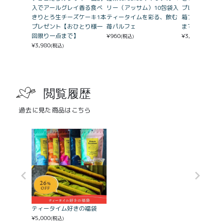
入でアールグレイ香る食べ
リー（アッサム）10包袋入
プレミアムバ
きりとろ生チーズケーキ1本
ティータイムを彩る、飲む
箱プレゼント
プレゼント【おひとり様一
苺パルフェ
まで）
回限り一点まで】
¥
960
¥
3,780
(税込)
(税込)
¥
3,980
(税込)
閲覧履歴
過去に見た商品はこちら
ティータイム好きの福袋
¥
5,000
(税込)