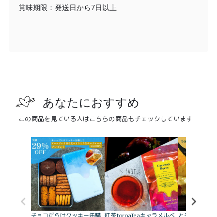
賞味期限：発送日から7日以上
あなたにおすすめ
この商品を見ている人はこちらの商品もチェックしています
チョコだらけクッキー缶購
紅茶toroaTeaキャラメルベ
とろ生チーズ