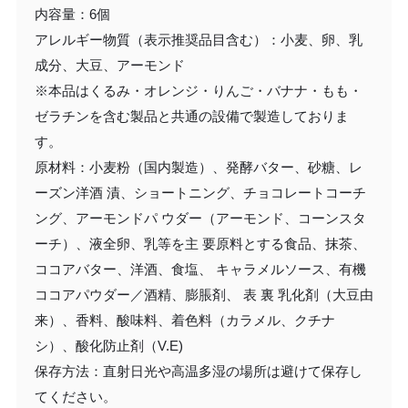
内容量：6個
アレルギー物質（表示推奨品目含む）：小麦、卵、乳
成分、大豆、アーモンド
※本品はくるみ・オレンジ・りんご・バナナ・もも・
ゼラチンを含む製品と共通の設備で製造しておりま
す。
原材料：小麦粉（国内製造）、発酵バター、砂糖、レ
ーズン洋酒 漬、ショートニング、チョコレートコーチ
ング、アーモンドパ ウダー（アーモンド、コーンスタ
ーチ）、液全卵、乳等を主 要原料とする食品、抹茶、
ココアバター、洋酒、食塩、 キャラメルソース、有機
ココアパウダー／酒精、膨脹剤、 表 裏 乳化剤（大豆由
来）、香料、酸味料、着色料（カラメル、クチナ
シ）、酸化防止剤（V.E)
保存方法：直射日光や高温多湿の場所は避けて保存し
てください。