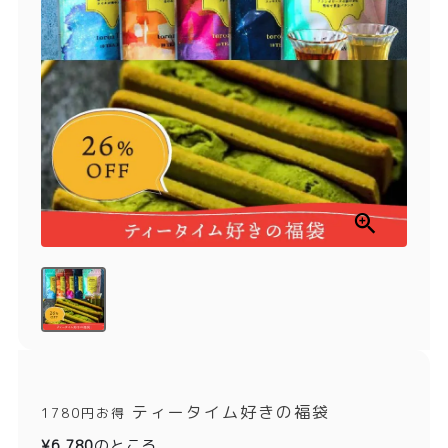
商品一覧
とろ生チーズケーキ
とろ生ガトーショコラ
濃抹茶とろ生ガトーシ
とろ生 まとめ買いお得
ョコラ
セット
とろ生シュー
お中元
クッキー缶
紅茶toroaTea
紅茶toroaTeaギフト
焼き菓子
お誕生日セット
メルマガ会員様限定
手さげ袋
toroa夏のアウトレッ
トセール
季節限定
ティータイム好きの福袋
1780円お得
のところ
¥
6,780