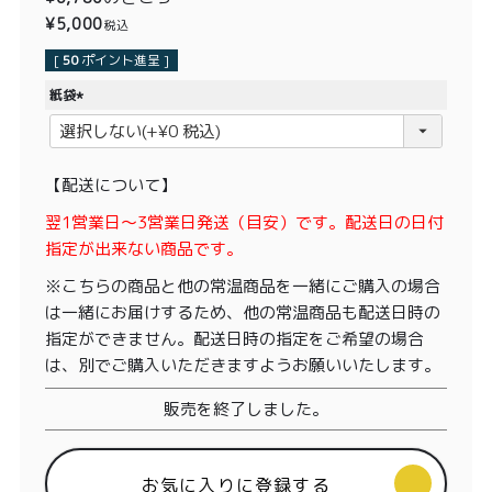
価格別
¥
5,000
税込
〜¥1,999
¥2,000〜¥3,999
[
50
ポイント進呈 ]
紙袋
¥4,000〜¥5,999
¥6,000〜
(
必
須
TOP
【配送について】
)
翌1営業日〜3営業日発送（目安）です。配送日の日付
商品
読みもの
指定が出来ない商品です。
メンバー特典
会社概要
※こちらの商品と他の常温商品を一緒にご購入の場合
は一緒にお届けするため、他の常温商品も配送日時の
ご利用ガイド
お問い合わせ
指定ができません。配送日時の指定をご希望の場合
は、別でご購入いただきますようお願いいたします。
販売を終了しました。
プライバシーポリシー
お気に入りに登録する