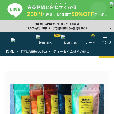
CLOSE
3営業日以内発送>5日後〜31日指定可
13,000円以上お買い上げで送料無料（一部地域除く）
0
0
カート
MENU
新着商品
読みもの
HOME
紅茶緑茶toroaTea
ティータイム好きの福袋
マイページ
ログイン
カート
注文履歴
会員登録情報
ポイント