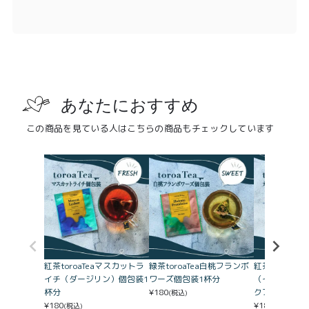
あなたにおすすめ
この商品を見ている人はこちらの商品もチェックしています
紅茶toroaTeaマスカットラ
緑茶toroaTea白桃フランボ
紅茶toroaT
イチ（ダージリン）個包装1
ワーズ個包装1杯分
（イングリッ
杯分
¥
180
クファースト
(税込)
¥
180
¥
180
(税込)
(税込)