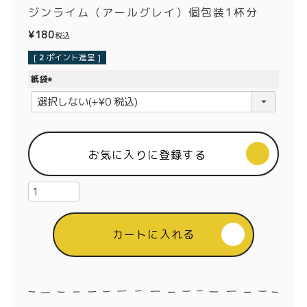
価格別
ジンライム（アールグレイ）個包装1杯分
¥
180
税込
〜¥1,999
¥2,000〜¥3,999
[
2
ポイント進呈 ]
¥4,000〜¥5,999
¥6,000〜
紙袋
(
TOP
必
須
)
商品
読みもの
お気に入りに登録する
メンバー特典
会社概要
ご利用ガイド
お問い合わせ
カートに入れる
プライバシーポリシー