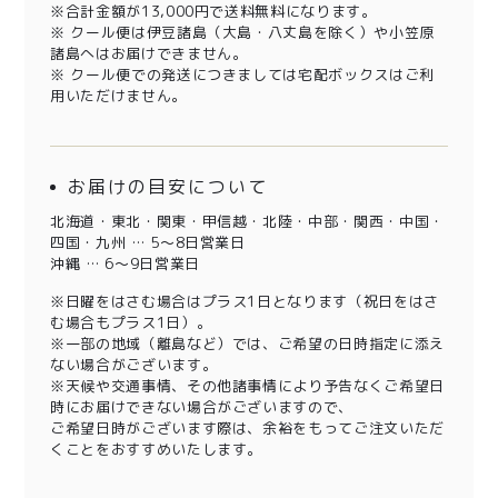
※合計金額が13,000円で送料無料になります。
※ クール便は伊豆諸島（大島・八丈島を除く）や小笠原
諸島へはお届けできません。
※ クール便での発送につきましては宅配ボックスはご利
用いただけません。
お届けの目安について
北海道・東北・関東・甲信越・北陸・中部・関西・中国・
四国・九州 … 5～8日営業日
沖縄 … 6～9日営業日
※日曜をはさむ場合はプラス1日となります（祝日をはさ
む場合もプラス1日）。
※一部の地域（離島など）では、ご希望の日時指定に添え
ない場合がございます。
※天候や交通事情、その他諸事情により予告なくご希望日
時にお届けできない場合がございますので、
ご希望日時がございます際は、余裕をもってご注文いただ
くことをおすすめいたします。