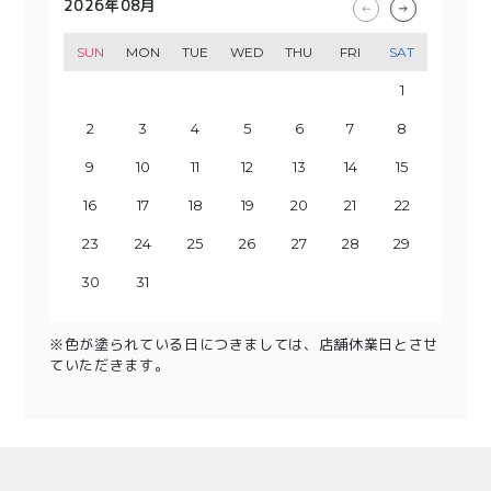
2026年08月
2026年09月
2026年10月
2026年11月
SUN
SUN
SUN
SUN
MON
MON
MON
MON
TUE
TUE
TUE
TUE
WED
WED
WED
WED
THU
THU
THU
THU
FRI
FRI
FRI
FRI
SAT
SAT
SAT
SAT
1
2
3
1
4
2
3
5
1
4
6
2
3
5
7
1
8
6
4
2
3
9
7
5
10
8
4
6
9
11
5
7
10
12
8
6
13
11
9
7
10
14
12
8
13
15
9
11
10
14
16
12
13
15
17
11
18
16
14
12
13
19
17
15
20
18
14
16
19
15
17
21
20
22
18
16
23
19
17
21
20
24
22
18
23
25
19
21
20
24
26
22
23
25
27
21
28
26
24
22
23
29
27
25
30
28
24
26
29
25
27
30
28
26
29
27
30
28
29
31
30
31
※色が塗られている日につきましては、店舗休業日とさせ
ていただきます。