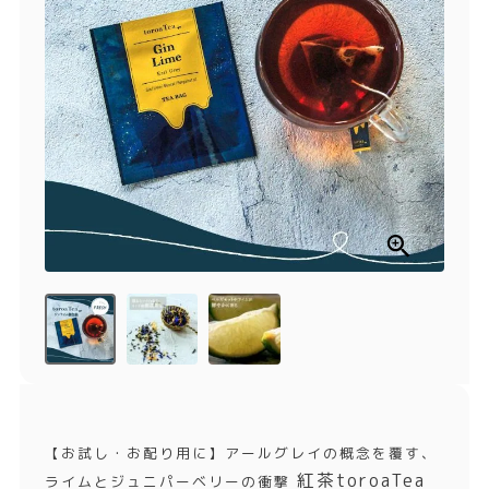
商品一覧
とろ生チーズケーキ
とろ生ガトーショコラ
濃抹茶とろ生ガトーシ
とろ生 まとめ買いお得
ョコラ
セット
とろ生シュー
お中元
クッキー缶
紅茶toroaTea
紅茶toroaTeaギフト
焼き菓子
お誕生日セット
メルマガ会員様限定
手さげ袋
toroa夏のアウトレッ
トセール
季節限定
【お試し・お配り用に】アールグレイの概念を覆す、
紅茶toroaTea
ライムとジュニパーベリーの衝撃