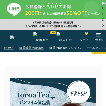
CLOSE
3営業日以内発送>5日後〜31日指定可
13,000円以上お買い上げで送料無料（一部地域除く）
0
0
カート
MENU
新着商品
読みもの
HOME
紅茶緑茶toroaTea
紅茶toroaTeaジンライム（アールグレ
マイページ
ログイン
カート
注文履歴
会員登録情報
ポイント