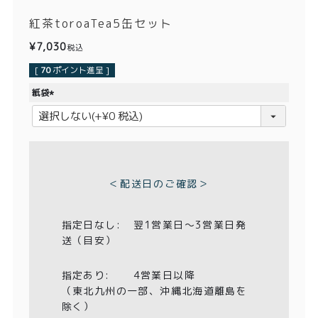
価格別
紅茶toroaTea5缶セット
〜¥1,999
¥2,000〜¥3,999
¥
7,030
税込
¥4,000〜¥5,999
¥6,000〜
[
70
ポイント進呈 ]
紙袋
TOP
(
必
須
商品
読みもの
)
メンバー特典
会社概要
＜配送日のご確認＞
ご利用ガイド
お問い合わせ
指定日なし:
翌1営業日〜3営業日発
送（目安）
指定あり:
4営業日以降
（東北九州の一部、沖縄北海道離島を
プライバシーポリシー
除く）