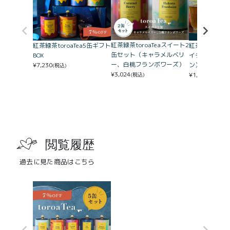
紅茶緑茶toroaTeaスイート2
紅茶緑茶toroaTea5缶ギフト
紅茶toroaT
缶セット（キャラメルベリ
BOX
イチ10袋缶入
ー、白桃フランボワーズ）
¥
7,230
ン）
(税込)
¥
3,024
¥
1,512
(税込)
(税込)
閲覧履歴
過去に見た商品はこちら