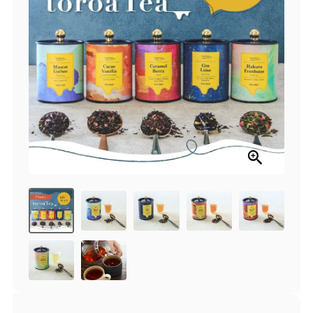
商品一覧
とろ生チーズケーキ
とろ生ガトーショコラ
濃抹茶とろ生ガトーシ
とろ生 まとめ買いお得
ョコラ
セット
とろ生シュー
お中元
クッキー缶
紅茶toroaTea
紅茶toroaTeaギフト
焼き菓子
お誕生日セット
メルマガ会員様限定
手さげ袋
toroa夏のアウトレッ
トセール
季節限定