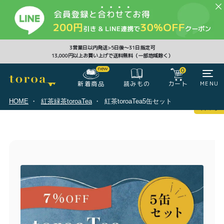
CLOSE
3営業日以内発送>5日後〜31日指定可
13,000円以上お買い上げで送料無料（一部地域除く）
0
0
新着商品
カート
MENU
読みもの
HOME
紅茶緑茶toroaTea
紅茶toroaTea5缶セット
マイページ
ログイン
カート
注文履歴
会員登録情報
ポイント