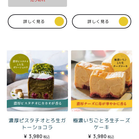
価格別
〜¥1,999
¥2,000〜¥3,999
詳しく見る
詳しく見る
¥4,000〜¥5,999
¥6,000〜
TOP
商品
読みもの
特集記事
会社概要
メンバー特典
お問い合わせ
ご利用ガイド
濃厚ピスタチオとろ生ガ
極濃いちごとろ生チーズ
トーショコラ
ケーキ
¥
3,980
¥
3,980
税込
税込