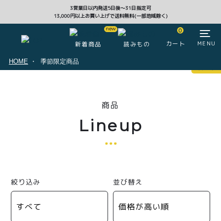
3営業日以内発送5日後〜31日指定可
13,000円以上お買い上げで送料無料(一部地域除く)
CLOSE
0
カート
MENU
新着商品
読みもの
HOME
季節限定商品
マイページ
0
商品
ログイン
カート
Lineup
注文履歴
会員登録情報
ポイント
絞り込み
並び替え