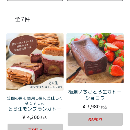
商品一覧
とろ生チーズケーキ
とろ生ガトーショコラ
7
濃抹茶とろ生ガトーシ
とろ生 まとめ買いお得
ョコラ
セット
とろ生シュー
お中元
クッキー缶
紅茶toroaTea
紅茶toroaTeaギフト
焼き菓子
お誕生日セット
メルマガ会員様限定
極濃いちごとろ生ガトー
ショコラ
笠間の栗を使用し更に美味しく
手さげ袋
toroa夏のアウトレッ
なりました
¥
3,980
税込
とろ生モンブランガトー
トセール
ショコラ
季節限定
¥
4,200
税込
売り切れ
売り切れ