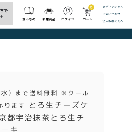
メディアの方へ
0
だちで
お問い合わせ
F
読みもの
新着商品
ログイン
カート
法人取引の方へ
CLOSE
2（水）まで送料無料 ※クール
とろ生チーズケ
かります
&京都宇治抹茶とろ生チ
ケーキ