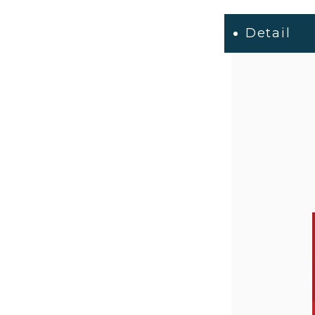
Detail
商品一覧
とろ生ガ
トーショ
コラ
とろ生 ま
とめ買い
お得セッ
ト
価格別
お中元