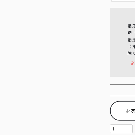
必
須
)
指
送
指
（
除
※
お