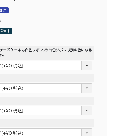
届け
込
呈 ]
生チーズケーキは白色リボン)※白色リボンは別の色になる
す
(
必
須
)