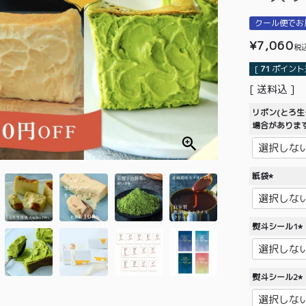
クール便でお
¥
7,060
税
[
71
ポイント進
送料込
リボン(とろ
場合がありま
紙袋
(
必
須
熨斗シール1
)
(
必
須
熨斗シール2
)
(