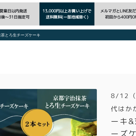
3営業日以内発送
13,000円以上お買い上げで
メルマガとLINE友
日後〜31日指定可
送料無料(一部地域除く)
初回から400円OF
抹茶とろ生チーズケーキ
8/1
代はか
ーキ
ーズ