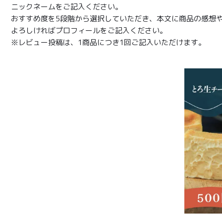
ニックネームをご記入ください。
おすすめ度を5段階から選択していただき、本文に商品の感想
よろしければプロフィールをご記入ください。
※レビュー投稿は、1商品につき1回ご記入いただけます。
商品一覧
とろ生ガ
トーショ
コラ
とろ生 ま
とめ買い
お得セッ
ト
価格別
お中元