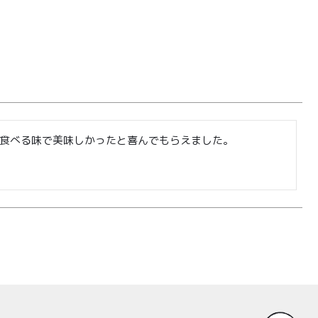
会員登録
株式会社フードクリエイティブファクトリー
〒599-8237
食べる味で美味しかったと喜んでもらえました。
堺市中区深井水池町3210-1
10:00〜17:00（平日）