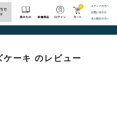
メディアの方へ
0
だちで
お問い合わせ
F
読みもの
新着商品
ログイン
カート
法人取引の方へ
CLOSE
ズケーキ のレビュー