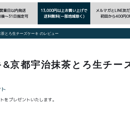
3営業日以内発送
13,000円以上お買い上げで
メルマガとLINE友
日後〜31日指定可
送料無料(一部地域除く)
初回から400円OF
茶とろ生チーズケーキ のレビュー
&京都宇治抹茶とろ生チー
ント
ントをプレゼントいたします。
。