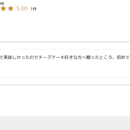
00〜
イド
メンバー
会社概要
5.00
1
99
特典
お問い合
00〜
わせ
て美味しかったのでチーズケーキ好きな方へ贈ったところ、初めて