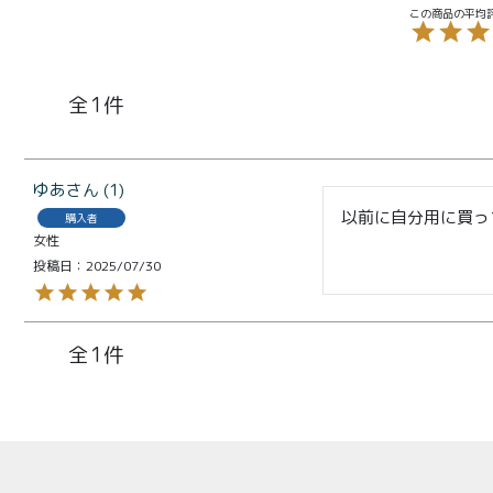
¥2,0
紅茶
¥3,9
toroaTea
¥6,0
1
焼き菓子
メルマガ
会員様限
ゆあ
1
定
以前に自分用に買っ
購入者
女性
toroa夏
投稿日
2025/07/30
のアウト
レットセ
1
ール