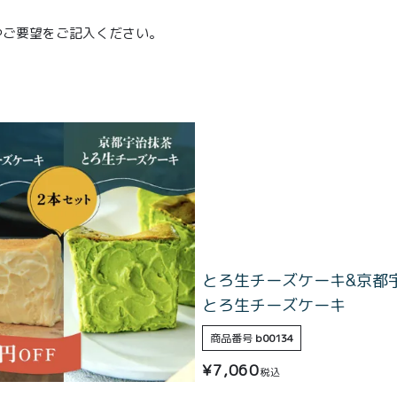
やご要望をご記入ください。
とろ生チーズケーキ&京都
とろ生チーズケーキ
TOP
商品番号
b00134
¥
7,060
税込
商品
読みもの
ご利用ガ