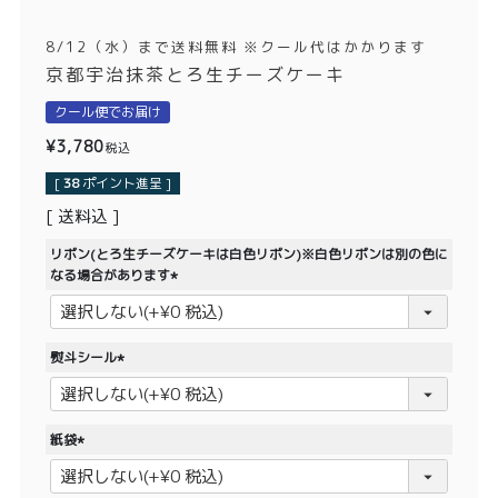
価格別
8/12（水）まで送料無料 ※クール代はかかります
〜¥1,999
¥2,000〜¥3,999
京都宇治抹茶とろ生チーズケーキ
¥4,000〜¥5,999
¥6,000〜
クール便でお届け
¥
3,780
税込
TOP
[
38
ポイント進呈 ]
送料込
商品
読みもの
リボン(とろ生チーズケーキは白色リボン)※白色リボンは別の色に
メンバー特典
会社概要
なる場合があります
(
必
ご利用ガイド
お問い合わせ
須
熨斗シール
)
(
必
須
紙袋
)
プライバシーポリシー
(
必