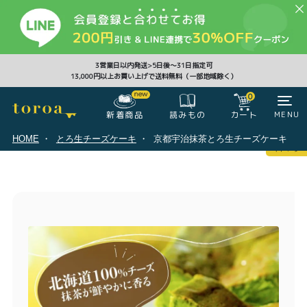
CLOSE
3営業日以内発送>5日後〜31日指定可
13,000円以上お買い上げで送料無料（一部地域除く）
0
0
新着商品
カート
MENU
読みもの
HOME
とろ生チーズケーキ
京都宇治抹茶とろ生チーズケーキ
マイページ
ログイン
カート
注文履歴
会員登録情報
ポイント