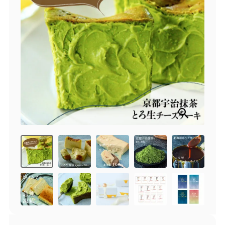
商品一覧
とろ生チーズケーキ
とろ生ガトーショコラ
濃抹茶とろ生ガトーシ
とろ生 まとめ買いお得
ョコラ
セット
とろ生シュー
お中元
クッキー缶
紅茶toroaTea
紅茶toroaTeaギフト
焼き菓子
お誕生日セット
メルマガ会員様限定
手さげ袋
toroa夏のアウトレッ
トセール
季節限定