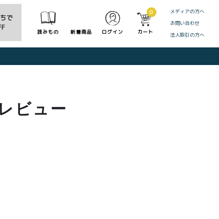
メディアの方へ
0
だちで
お問い合わせ
F
読みもの
新着商品
ログイン
カート
法人取引の方へ
CLOSE
のレビュー