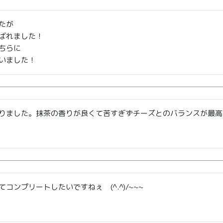
が

ばれました！

ちらに

いました！
りました。抹茶の香りが良くて苦すぎずチーズとのバランスが最高
商取引法に基づく表記
コンプリートしたいですねぇ　(^.^)/~~~