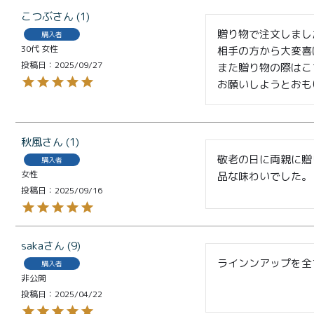
メルマガ
こつぶ
1
会員様限
贈り物で注文しました
購入者
定
30代
女性
相手の方から大変喜
投稿日
2025/09/27
また贈り物の際はこ
toroa夏
お願いしようとおも
のアウト
レットセ
ール
秋風
1
敬老の日に両親に贈
購入者
女性
品な味わいでした。
投稿日
2025/09/16
プライバシーポリシー
特定
saka
9
ラインンアップを全て
購入者
非公開
投稿日
2025/04/22