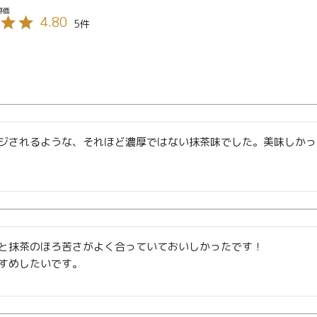
4.80
5
ジされるような、それほど濃厚ではない抹茶味でした。美味しかっ
TOP
商品
読みもの
ご利用ガ
00〜
イド
メンバー
会社概要
99
と抹茶のほろ苦さがよく合っていておいしかったです！

特典
すめしたいです。
お問い合
00〜
わせ