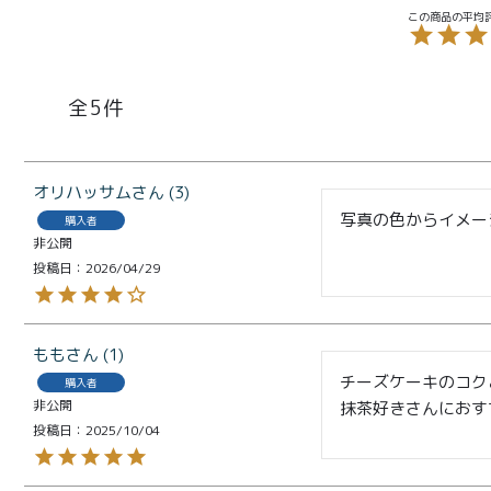
商品一覧
とろ生ガ
5
トーショ
コラ
とろ生 ま
オリハッサム
3
とめ買い
写真の色からイメー
購入者
非公開
お得セッ
投稿日
2026/04/29
ト
価格別
お中元
¥2,0
もも
1
紅茶
¥3,9
チーズケーキのコク
購入者
toroaTea
非公開
抹茶好きさんにおす
¥6,0
投稿日
2025/10/04
焼き菓子