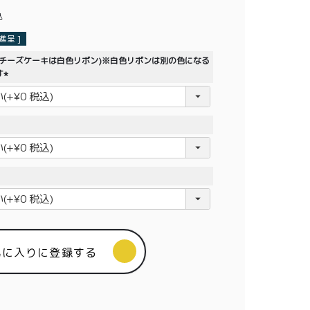
込
呈 ]
生チーズケーキは白色リボン)※白色リボンは別の色になる
す
(
必
須
)
気に入りに登録する