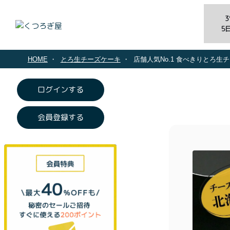
5
HOME
とろ生チーズケーキ
店舗人気No.1 食べきりとろ生チ
ログインする
会員登録する