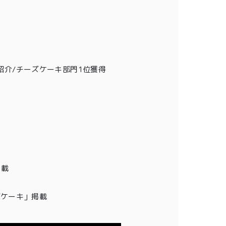
介/チーズケーキ部門1位獲得
掲載
0
チーズケーキ」掲載
ログイン
カート