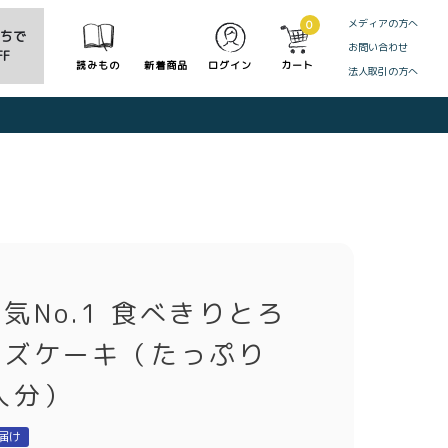
メディアの方へ
0
だちで
お問い合わせ
F
読みもの
新着商品
ログイン
カート
法人取引の方へ
CLOSE
気No.1 食べきりとろ
ーズケーキ（たっぷり
人分）
届け