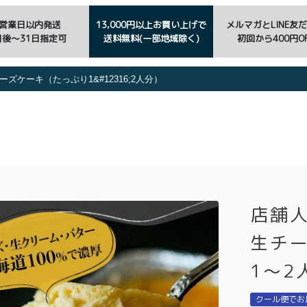
3営業日以内発送
13,000円以上お買い上げで
メルマガとLINE友
日後〜31日指定可
送料無料(一部地域除く)
初回から400円OF
ーズケーキ（たっぷり1&#12316;2人分）
店舗人
生チ
1〜2
クール便でお