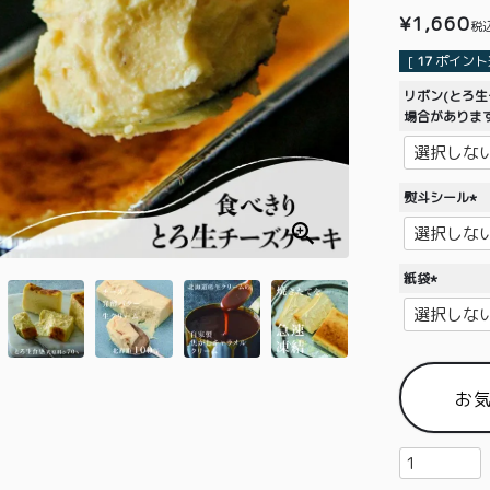
¥
1,660
税
[
17
ポイント進
リボン(とろ
場合がありま
熨斗シール
(
必
須
紙袋
)
(
必
須
)
お