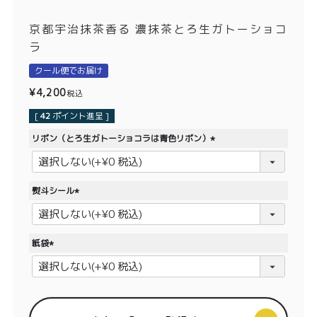
価格別
京都宇治抹茶香る 濃抹茶とろ生ガトーショコ
〜¥1,999
¥2,000〜¥3,999
ラ
¥4,000〜¥5,999
¥6,000〜
クール便でお届け
¥
4,200
税込
TOP
[
42
ポイント進呈 ]
リボン（とろ生ガトーショコラは青色リボン）
商品
読みもの
(
必
メンバー特典
会社概要
須
熨斗シール
)
ご利用ガイド
お問い合わせ
(
必
須
紙袋
)
(
必
須
プライバシーポリシー
)