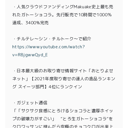
・
人気クラウドファンディングMakuake史上最も売
れたガトーショコラ。先行販売で10時間で1000％
達成、3400%完売
・チルテレ〜シン・チルトーク〜で紹介
https://www.youtube.com/watch?
v=R8jgwwQyd_E
・日本最大級のお取り寄せ情報サイト「おとりよせ
ネット」【2021年度取り寄せの達人の逸品ランキン
グ スイーツ部門】4位にランクイン
・ガジェット通信
「「サクサク食感にとろけるショコラと濃厚ホイッ
プの破壊力がすごい」 “とろ生ガトーショコラ”を
クロワッサンに挟んだら究極のチョコクロが出来上