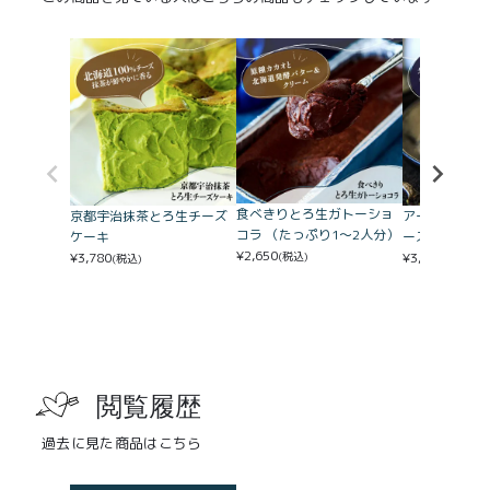
食べきりとろ生ガトーショ
京都宇治抹茶とろ生チーズ
アールグレイ
コラ （たっぷり1〜2人分）
ケーキ
ーズケーキ
¥
2,650
¥
3,780
¥
3,780
(税込)
(税込)
(税込)
閲覧履歴
過去に見た商品はこちら