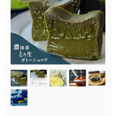
商品一覧
とろ生チーズケーキ
とろ生ガトーショコラ
濃抹茶とろ生ガトーシ
とろ生 まとめ買いお得
ョコラ
セット
とろ生シュー
お中元
クッキー缶
紅茶toroaTea
紅茶toroaTeaギフト
焼き菓子
お誕生日セット
メルマガ会員様限定
手さげ袋
toroa夏のアウトレッ
トセール
季節限定