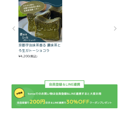
京都宇治抹茶香る 濃抹茶と
ろ生ガトーショコラ
¥
4,200
(税込)