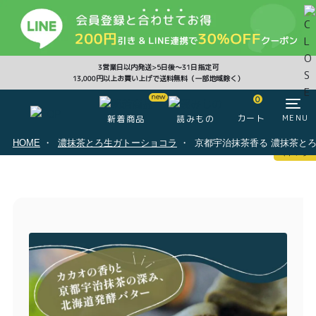
CLOSE
3営業日以内発送>5日後〜31日指定可
13,000円以上お買い上げで送料無料（一部地域除く）
0
0
カート
MENU
新着商品
読みもの
HOME
濃抹茶とろ生ガトーショコラ
京都宇治抹茶香る 濃抹茶と
マイページ
ログイン
カート
注文履歴
会員登録情報
ポイント