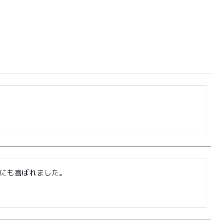
0
ログイン
カート
会員登録
株式会社フードクリエイティブファクトリー
〒599-8237
にも喜ばれました。
堺市中区深井水池町3210-1
10:00〜17:00（平日）