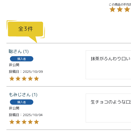
とろ生 ま
とめ買い
お得セッ
ト
3
価格別
お中元
¥2,0
紅茶
聡
1
¥3,9
toroaTea
抹茶がふんわり口い
購入者
¥6,0
非公開
焼き菓子
投稿日
2025/10/09
メルマガ
会員様限
もみじ
1
定
生チョコのような口
購入者
非公開
toroa夏
投稿日
2025/10/04
のアウト
レットセ