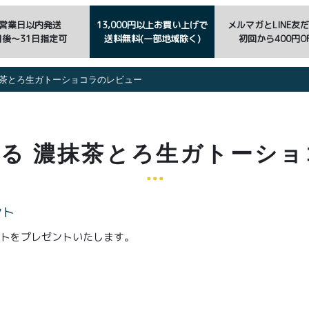
3営業日以内発送
13,000円以上お買い上げで
メルマガとLINE友
日後〜31日指定可
送料無料(一部地域除く)
初回から400円OF
抹茶とろ生ガトーショコラのレビュー
る 濃抹茶とろ生ガトーシ
ント
ントをプレゼントいたします。
。