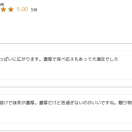
5.00
3
TOP
商品
読みもの
ご利用ガ
00〜
イド
メンバー
会社概要
99
特典
っぱいに広がります。濃厚で食べ応えもあって大満足でした
お問い合
00〜
わせ
溶けで抹茶が濃厚。濃厚だけど苦過ぎないのがいいですね。贈り物