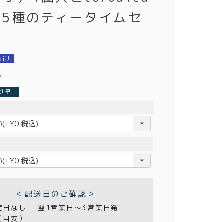
装5種のティータイムセ
届け
込
呈 ]
＜配送日のご確認＞
定日なし:
翌1営業日〜3営業日発
（目安）