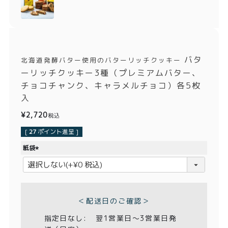
価格別
〜¥1,999
¥2,000〜¥3,999
¥4,000〜¥5,999
¥6,000〜
バタ
北海道発酵バター使用のバターリッチクッキー
ーリッチクッキー3種（プレミアムバター、
TOP
チョコチャンク、キャラメルチョコ）各5枚
入
商品
読みもの
¥
2,720
税込
メンバー特典
会社概要
[
27
ポイント進呈 ]
紙袋
ご利用ガイド
お問い合わせ
(
必
須
)
＜配送日のご確認＞
プライバシーポリシー
指定日なし:
翌1営業日〜3営業日発