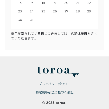
20
22
18
16
23
19
17
21
20
24
22
18
23
25
19
21
20
24
26
22
23
25
27
21
28
26
24
22
23
29
27
25
30
28
24
26
29
25
27
30
28
26
29
27
30
28
29
31
30
31
※色が塗られている日につきましては、店舗休業日とさせ
ていただきます。
プライバシーポリシー
特定商取引法に基づく表記
© 2023 toroa.