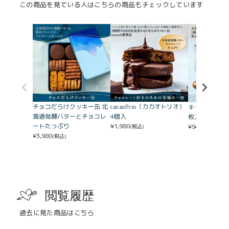
この商品を見ている人はこちらの商品もチェックしています
チョコだらけクッキー缶 北
cacaoTrio（カカオトリオ）
キャラメルチ
海道発酵バターとチョコレ
4個入
枚入
ートたっぷり
¥
1,980
¥
940
(税込)
(税込)
¥
3,980
(税込)
閲覧履歴
過去に見た商品はこちら