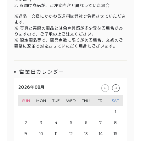
2. お届け商品が、ご注文内容と異なっていた場合
※返品・交換にかかわる送料は弊社で負担させていただき
ます。
※ 写真と実際の商品とは色や質感が多少異なる場合があ
りますので、ご了承の上ご注文ください。
※ 限定商品等で、商品点数に限りがある場合、交換のご
要望に返金で対応させていただく場合もございます。
営業日カレンダー
2026年08月
2026年09月
2026年10月
2026年11月
SUN
SUN
SUN
SUN
MON
MON
MON
MON
TUE
TUE
TUE
TUE
WED
WED
WED
WED
THU
THU
THU
THU
FRI
FRI
FRI
FRI
SAT
SAT
SAT
SAT
1
2
3
1
4
2
3
5
1
4
6
2
3
5
7
1
8
6
4
2
3
9
7
5
10
8
4
6
9
11
5
7
10
12
8
6
13
11
9
7
10
14
12
8
13
15
9
11
10
14
16
12
13
15
17
11
18
16
14
12
13
19
17
15
20
18
14
16
19
15
17
21