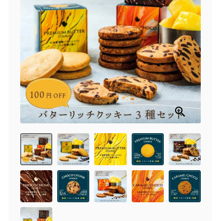
商品一覧
とろ生チーズケーキ
とろ生ガトーショコラ
濃抹茶とろ生ガトーシ
とろ生 まとめ買いお得
ョコラ
セット
とろ生シュー
お中元
クッキー缶
紅茶toroaTea
紅茶toroaTeaギフト
焼き菓子
お誕生日セット
メルマガ会員様限定
手さげ袋
toroa夏のアウトレッ
トセール
季節限定