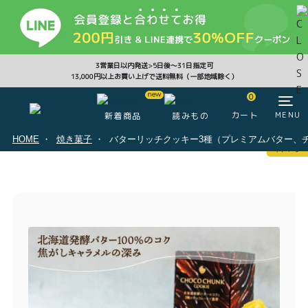
CLOSE
3営業日以内発送>5日後〜31日指定可
13,000円以上お買い上げで送料無料（一部地域除く）
0
0
カート
MENU
新着商品
読みもの
HOME
焼き菓子
バターリッチクッキー3種（プレミアムバター、
マイページ
ログイン
カート
注文履歴
会員登録情報
ポイント