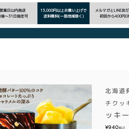
3営業日以内発送
13,000円以上お買い上げで
メルマガとLINE友
日後〜31日指定可
送料無料(一部地域除く)
初回から400円OF
北海道
チクッ
ッキー
¥
940
税込