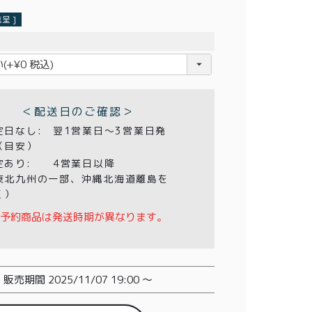
呈 ]
＜配送日のご確認＞
定日なし:
翌1営業日〜3営業日発
（目安）
定あり:
4営業日以降
東北九州の一部、沖縄北海道離島を
く）
予約商品は発送時期が異なります。
販売期間
2025/11/07 19:00
〜