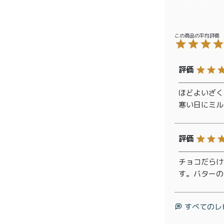
商品一覧
ほどよいざく
寒い日にミル
とろ生ガ
トーショ
コラ
とろ生 ま
チョコだらけ
とめ買い
す。バターの
お得セッ
ト
価格別
すべてのレ
お中元