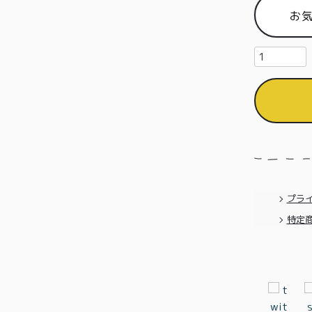
お
プラ
特定