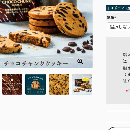
[
9
ポイント進
紙袋
(
必
須
)
指
送
指
（
除
※