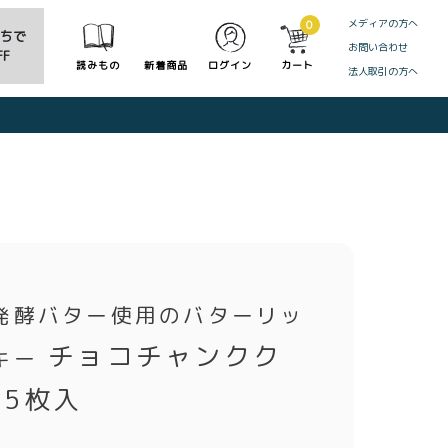
メディアの方へ
0
だちで
お問い合わせ
F
読みもの
新着商品
ログイン
カート
法人取引の方へ
CLOSE
発酵バター使用のバターリッ
チョコチャンクク
キー
5枚入