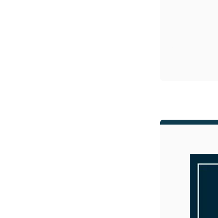
¥2,0
紅茶
¥3,9
toroaTea
¥6,0
焼き菓子
メルマガ
会員様限
定
toroa夏
のアウト
レットセ
ール