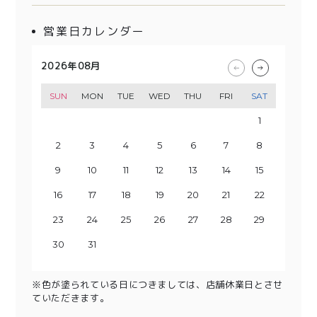
営業日カレンダー
2026年08月
2026年09月
2026年10月
2026年11月
SUN
SUN
SUN
SUN
MON
MON
MON
MON
TUE
TUE
TUE
TUE
WED
WED
WED
WED
THU
THU
THU
THU
FRI
FRI
FRI
FRI
SAT
SAT
SAT
SAT
1
2
3
1
4
2
3
5
1
4
6
2
3
5
7
1
8
6
4
2
3
9
7
5
10
8
4
6
9
11
5
7
10
12
8
6
13
11
9
7
10
14
12
8
13
15
9
11
10
14
16
12
13
15
17
11
18
16
14
12
13
19
17
15
20
18
14
16
19
15
17
21
20
22
18
16
23
19
17
21
20
24
22
18
23
25
19
21
20
24
26
22
23
25
27
21
28
26
24
22
23
29
27
25
30
28
24
26
29
25
27
30
28
26
29
27
30
28
29
31
30
31
※色が塗られている日につきましては、店舗休業日とさせ
ていただきます。