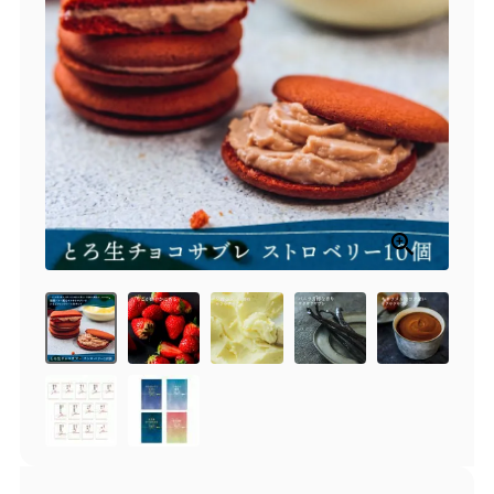
商品一覧
とろ生チーズケーキ
とろ生ガトーショコラ
濃抹茶とろ生ガトーシ
とろ生 まとめ買いお得
ョコラ
セット
とろ生シュー
お中元
クッキー缶
紅茶toroaTea
紅茶toroaTeaギフト
焼き菓子
お誕生日セット
メルマガ会員様限定
手さげ袋
toroa夏のアウトレッ
トセール
季節限定