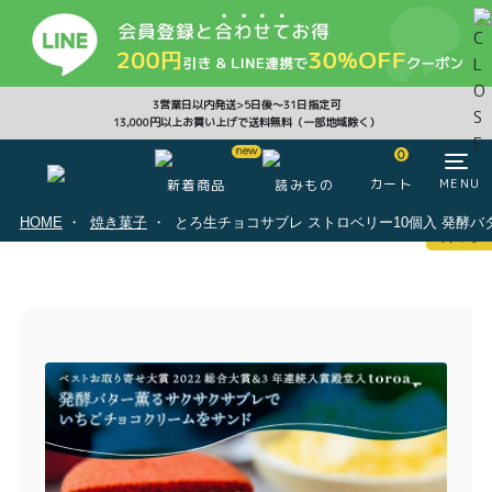
CLOSE
3営業日以内発送>5日後〜31日指定可
13,000円以上お買い上げで送料無料（一部地域除く）
0
0
カート
MENU
新着商品
読みもの
HOME
焼き菓子
とろ生チョコサブレ ストロベリー10個入 発酵
マイページ
ログイン
カート
注文履歴
会員登録情報
ポイント