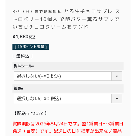
価格別
とろ生チョコサブレ ス
8/9（日）まで送料無料
〜¥1,999
¥2,000〜¥3,999
トロベリー10個入 発酵バター薫るサブレで
いちごチョコクリームをサンド
¥4,000〜¥5,999
¥6,000〜
¥
1,880
税込
[
19
ポイント進呈 ]
TOP
送料込
商品
読みもの
熨斗シール
(
メンバー特典
会社概要
必
須
紙袋
ご利用ガイド
お問い合わせ
)
(
必
須
【配送について】
)
賞味期限は2026年8月24日です。翌1営業日〜3営業日
プライバシーポリシー
発送（目安）です。配送日の日付指定が出来ない商品