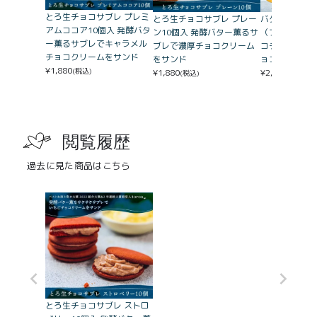
とろ生チョコサブレ プレミ
とろ生チョコサブレ プレー
バターリッチ
アムココア10個入 発酵バタ
ン10個入 発酵バター薫るサ
（プレミアム
ー薫るサブレでキャラメル
ブレで濃厚チョコクリーム
コチャンク、
チョコクリームをサンド
をサンド
ョコ）各5枚入
¥
1,880
(税込)
¥
1,880
¥
2,720
(税込)
(税込)
閲覧履歴
過去に見た商品はこちら
とろ生チョコサブレ ストロ