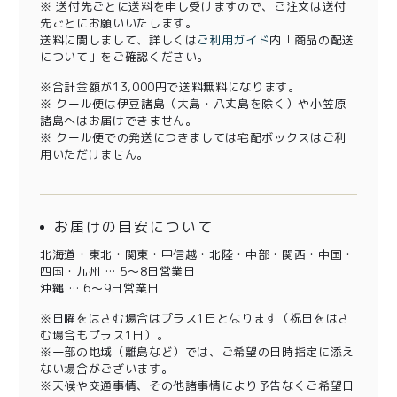
※ 送付先ごとに送料を申し受けますので、ご注文は送付
先ごとにお願いいたします。
送料に関しまして、詳しくは
ご利用ガイド
内「商品の配送
について」をご確認ください。
※合計金額が13,000円で送料無料になります。
※ クール便は伊豆諸島（大島・八丈島を除く）や小笠原
諸島へはお届けできません。
※ クール便での発送につきましては宅配ボックスはご利
用いただけません。
お届けの目安について
北海道・東北・関東・甲信越・北陸・中部・関西・中国・
四国・九州 … 5～8日営業日
沖縄 … 6～9日営業日
※日曜をはさむ場合はプラス1日となります（祝日をはさ
む場合もプラス1日）。
※一部の地域（離島など）では、ご希望の日時指定に添え
ない場合がございます。
※天候や交通事情、その他諸事情により予告なくご希望日