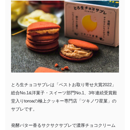
とろ生チョコサブレは「ベストお取り寄せ大賞2022」
総合No.1&洋菓子・スイーツ部門No.1、3年連続受賞殿
堂入りtoroaの極上クッキー専門店「ツキノワ星菓」の
サブレです。
発酵バター香るサクサクサブレで濃厚チョコクリーム