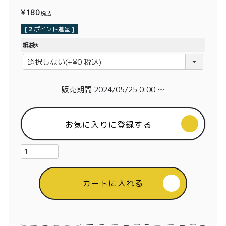
価格別
¥
180
税込
〜¥1,999
¥2,000〜¥3,999
[
2
ポイント進呈 ]
紙袋
¥4,000〜¥5,999
¥6,000〜
(
必
須
TOP
)
販売期間
2024/05/25 0:00
〜
商品
読みもの
お気に入りに登録する
メンバー特典
会社概要
ご利用ガイド
お問い合わせ
カートに入れる
プライバシーポリシー