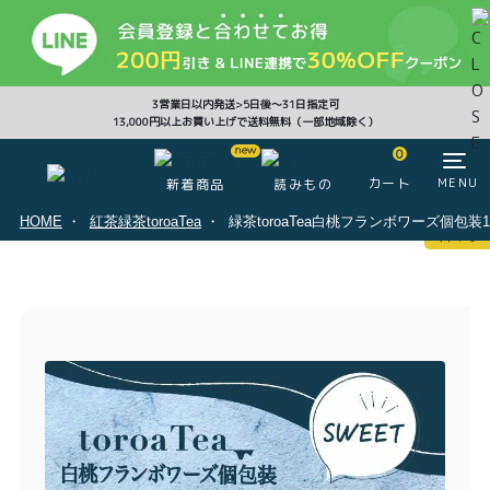
CLOSE
3営業日以内発送>5日後〜31日指定可
13,000円以上お買い上げで送料無料（一部地域除く）
0
0
カート
MENU
新着商品
読みもの
HOME
紅茶緑茶toroaTea
緑茶toroaTea白桃フランボワーズ個包装
マイページ
ログイン
カート
注文履歴
会員登録情報
ポイント