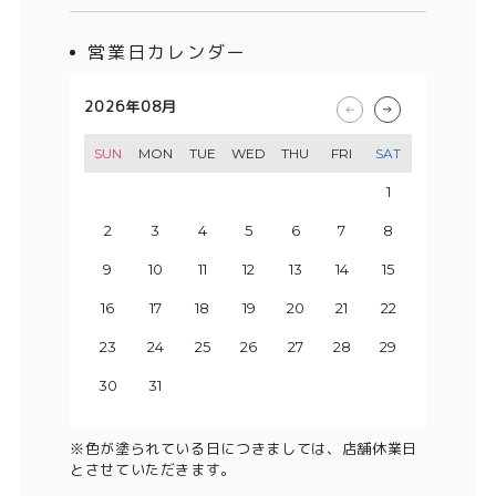
営業日カレンダー
2026年08月
2026年09月
2026年10月
2026年11月
SUN
SUN
SUN
SUN
MON
MON
MON
MON
TUE
TUE
TUE
TUE
WED
WED
WED
WED
THU
THU
THU
THU
FRI
FRI
FRI
FRI
SAT
SAT
SAT
SAT
1
2
3
1
4
2
3
5
1
4
6
2
3
5
7
1
8
6
4
2
3
9
7
5
10
8
4
6
9
11
5
7
10
12
8
6
13
11
9
7
10
14
12
8
13
15
9
11
10
14
16
12
13
15
17
11
18
16
14
12
13
19
17
15
20
18
14
16
19
15
17
21
20
22
18
16
23
19
17
21
20
24
22
18
23
25
19
21
20
24
26
22
23
25
27
21
28
26
24
22
23
29
27
25
30
28
24
26
29
25
27
30
28
26
29
27
30
28
29
31
30
31
※色が塗られている日につきましては、店舗休業日
とさせていただきます。