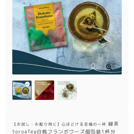
商品一覧
とろ生チーズケーキ
とろ生ガトーショコラ
濃抹茶とろ生ガトーシ
とろ生 まとめ買いお得
ョコラ
セット
とろ生シュー
お中元
クッキー缶
紅茶toroaTea
紅茶toroaTeaギフト
焼き菓子
お誕生日セット
メルマガ会員様限定
手さげ袋
toroa夏のアウトレッ
トセール
季節限定
緑茶
【お試し・お配り用に】心ほどける至福の一杯
toroaTea白桃フランボワーズ個包装1杯分