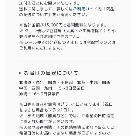
送付先ごとにお願いいたします。
送料に関しまして、詳しくは
ご利用ガイド
内「商品
の配送について」をご確認ください。
※合計金額が13,000円で送料無料になります。
※ クール便は伊豆諸島（大島・八丈島を除く）や小
笠原諸島へはお届けできません。
※ クール便での発送につきましては宅配ボックスは
ご利用いただけません。
お届けの目安について
北海道・東北・関東・甲信越・北陸・中部・関西・
中国・四国・九州 … 5～8日営業日
沖縄 … 6～9日営業日
※日曜をはさむ場合はプラス1日となります（祝日
をはさむ場合もプラス1日）。
※一部の地域（離島など）では、ご希望の日時指定
に添えない場合がございます。
※天候や交通事情、その他諸事情により予告なくご
希望日時にお届けできない場合がございますので、