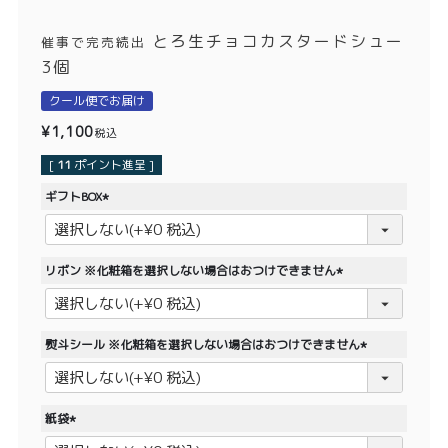
価格別
とろ生チョコカスタードシュー
催事で完売続出
〜¥1,999
¥2,000〜¥3,999
3個
¥4,000〜¥5,999
¥6,000〜
クール便でお届け
¥
1,100
税込
TOP
[
11
ポイント進呈 ]
ギフトBOX
商品
読みもの
(
必
メンバー特典
会社概要
須
リボン ※化粧箱を選択しない場合はおつけできません
)
ご利用ガイド
お問い合わせ
(
必
須
熨斗シール ※化粧箱を選択しない場合はおつけできません
)
(
必
須
プライバシーポリシー
紙袋
)
(