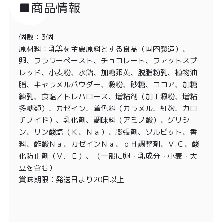
■商品情報
個数：3個
原材料：乳等を主要原料とする食品（国内製造）、
卵、フラワーペースト、チョコレート、ファットスプ
レッド、小麦粉、水飴、加糖卵黄、脱脂粉乳、植物油
脂、キャラメルパウダー、澱粉、砂糖、ココア、加糖
練乳、食塩／トレハロース、増粘剤（加工澱粉、増粘
多糖類）、カゼイン、着色料（カラメル、紅麹、カロ
チノイド）、乳化剤、調味料（アミノ酸）、グリシ
ン、リン酸塩（Ｋ、Ｎａ）、膨張剤、ソルビット、香
料、酢酸Ｎａ、カゼインＮａ、ｐＨ調整剤、Ｖ.Ｃ、酸
化防止剤（Ｖ．Ｅ）、（一部に卵・乳成分・小麦・大
豆を含む）
賞味期限：発送日より20日以上