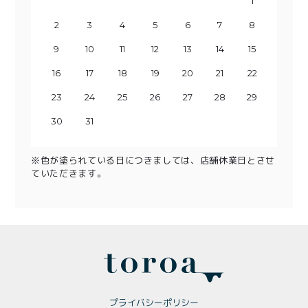
1
2
3
1
4
2
3
5
1
4
6
2
3
5
7
1
8
6
4
2
3
9
7
5
10
8
4
6
9
11
5
7
10
12
8
6
13
11
9
7
10
14
12
8
13
15
9
11
10
14
16
12
13
15
17
11
18
16
14
12
13
19
17
15
20
18
14
16
19
15
17
21
20
22
18
16
23
19
17
21
20
24
22
18
23
25
19
21
20
24
26
22
23
25
27
21
28
26
24
22
23
29
27
25
30
28
24
26
29
25
27
30
28
26
29
27
30
28
29
31
30
31
※色が塗られている日につきましては、店舗休業日とさせ
ていただきます。
プライバシーポリシー