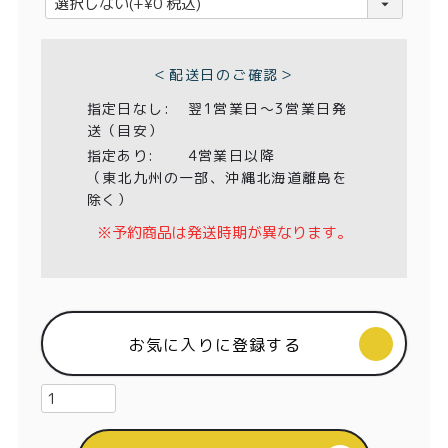
特定商取引法に基づく表記
必
須
)
＜配送日のご確認＞
指定日なし:
翌1営業日〜3営業日発
送（目安）
指定あり:
4営業日以降
（東北九州の一部、沖縄北海道離島を
除く）
※予約商品は発送時期が異なります。
お気に入りに登録する