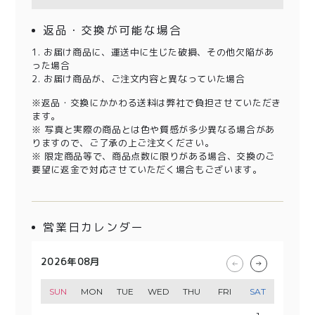
返品・交換が可能な場合
1. お届け商品に、運送中に生じた破損、その他欠陥があ
った場合
2. お届け商品が、ご注文内容と異なっていた場合
※返品・交換にかかわる送料は弊社で負担させていただき
ます。
※ 写真と実際の商品とは色や質感が多少異なる場合があ
りますので、ご了承の上ご注文ください。
※ 限定商品等で、商品点数に限りがある場合、交換のご
要望に返金で対応させていただく場合もございます。
営業日カレンダー
2026年08月
2026年09月
2026年10月
2026年11月
SUN
SUN
SUN
SUN
MON
MON
MON
MON
TUE
TUE
TUE
TUE
WED
WED
WED
WED
THU
THU
THU
THU
FRI
FRI
FRI
FRI
SAT
SAT
SAT
SAT