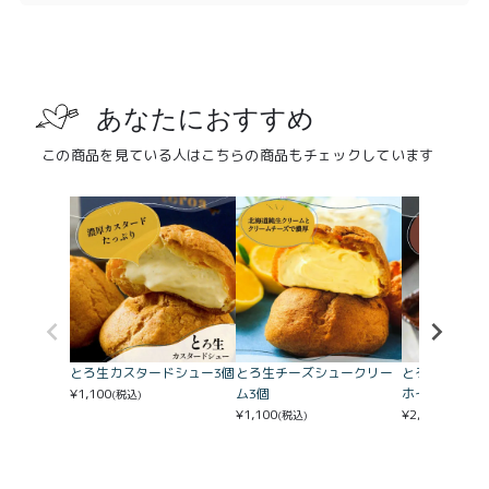
あなたにおすすめ
この商品を見ている人はこちらの商品もチェックしています
とろ生ガトーシ
とろ生カスタードシュー3個
とろ生チーズシュークリー
ホイップ
¥
1,100
ム3個
(税込)
¥
2,500
¥
1,100
(税込)
(税込)