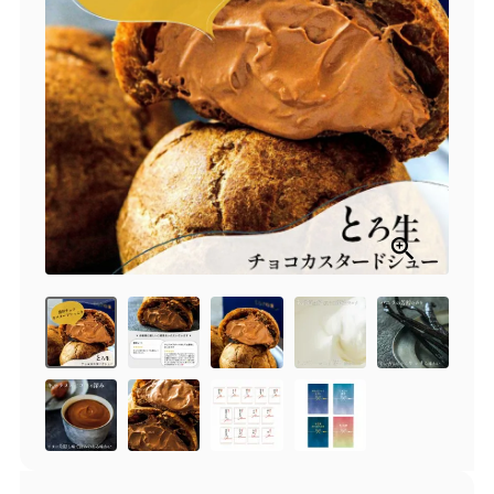
商品一覧
とろ生チーズケーキ
とろ生ガトーショコラ
濃抹茶とろ生ガトーシ
とろ生 まとめ買いお得
ョコラ
セット
とろ生シュー
お中元
クッキー缶
紅茶toroaTea
紅茶toroaTeaギフト
焼き菓子
お誕生日セット
メルマガ会員様限定
手さげ袋
toroa夏のアウトレッ
トセール
季節限定