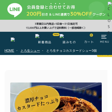
CLOSE
3営業日以内発送>5日後〜31日指定可
13,000円以上お買い上げで送料無料（一部地域除く）
0
0
カート
MENU
新着商品
読みもの
HOME
とろ生シュー
とろ生チョコカスタードシュー3個
マイページ
ログイン
カート
注文履歴
会員登録情報
ポイント