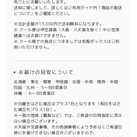
先ごとにお願いいたします。
送料に関しまして、詳しくは
ご利用ガイド
内「商品の配送
について」をご確認ください。
※合計金額が13,000円で送料無料になります。
※ クール便は伊豆諸島（大島・八丈島を除く）や小笠原
諸島へはお届けできません。
※ クール便での発送につきましては宅配ボックスはご利
用いただけません。
お届けの目安について
北海道・東北・関東・甲信越・北陸・中部・関西・中国・
四国・九州 … 5～8日営業日
沖縄 … 6～9日営業日
※日曜をはさむ場合はプラス1日となります（祝日をはさ
む場合もプラス1日）。
※一部の地域（離島など）では、ご希望の日時指定に添え
ない場合がございます。
※天候や交通事情、その他諸事情により予告なくご希望日
時にお届けできない場合がございますので、