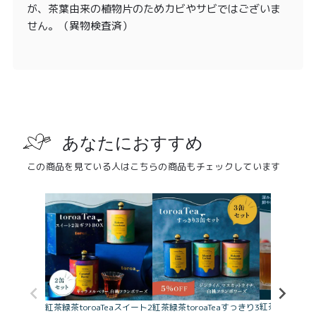
が、茶葉由来の植物片のためカビやサビではございま
せん。（異物検査済）
あなたにおすすめ
この商品を見ている人はこちらの商品もチェックしています
紅茶toroaT
紅茶緑茶toroaTeaスイート2
紅茶緑茶toroaTeaすっきり3