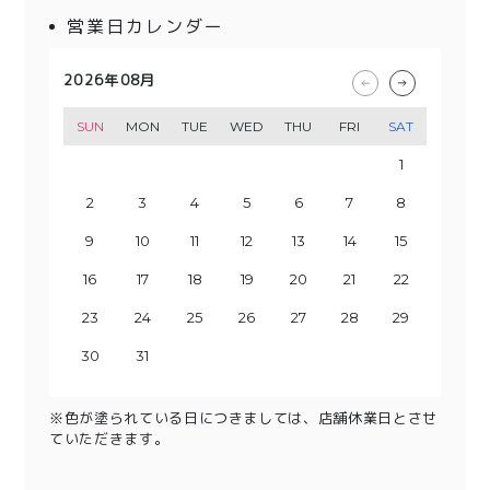
営業日カレンダー
2026年08月
2026年09月
2026年10月
2026年11月
SUN
SUN
SUN
SUN
MON
MON
MON
MON
TUE
TUE
TUE
TUE
WED
WED
WED
WED
THU
THU
THU
THU
FRI
FRI
FRI
FRI
SAT
SAT
SAT
SAT
1
2
3
1
4
2
3
5
1
4
6
2
3
5
7
1
8
6
4
2
3
9
7
5
10
8
4
6
9
11
5
7
10
12
8
6
13
11
9
7
10
14
12
8
13
15
9
11
10
14
16
12
13
15
17
11
18
16
14
12
13
19
17
15
20
18
14
16
19
15
17
21
20
22
18
16
23
19
17
21
20
24
22
18
23
25
19
21
20
24
26
22
23
25
27
21
28
26
24
22
23
29
27
25
30
28
24
26
29
25
27
30
28
26
29
27
30
28
29
31
30
31
※色が塗られている日につきましては、店舗休業日とさせ
ていただきます。