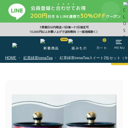
CLOSE
3営業日以内発送>5日後〜31日指定可
13,000円以上お買い上げで送料無料（一部地域除く）
0
0
カート
MENU
新着商品
読みもの
HOME
紅茶緑茶toroaTea
紅茶緑茶toroaTeaスイート2缶セッ
マイページ
ログイン
カート
注文履歴
会員登録情報
ポイント