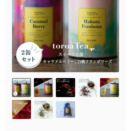
商品一覧
とろ生チーズケーキ
とろ生ガトーショコラ
濃抹茶とろ生ガトーシ
とろ生 まとめ買いお得
ョコラ
セット
とろ生シュー
お中元
クッキー缶
紅茶toroaTea
紅茶toroaTeaギフト
焼き菓子
お誕生日セット
メルマガ会員様限定
手さげ袋
toroa夏のアウトレッ
トセール
季節限定