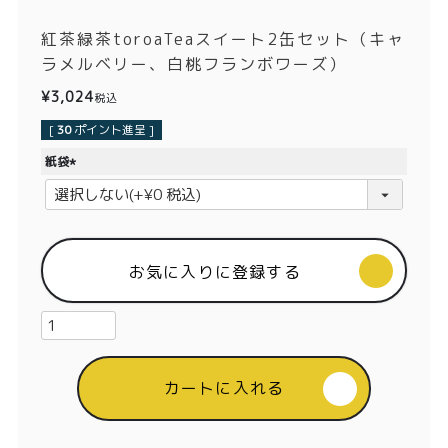
価格別
紅茶緑茶toroaTeaスイート2缶セット（キャ
〜¥1,999
¥2,000〜¥3,999
ラメルベリー、白桃フランボワーズ）
¥
3,024
¥4,000〜¥5,999
¥6,000〜
税込
[
30
ポイント進呈 ]
TOP
紙袋
(
商品
読みもの
必
須
)
メンバー特典
会社概要
お気に入りに登録する
ご利用ガイド
お問い合わせ
カートに入れる
プライバシーポリシー