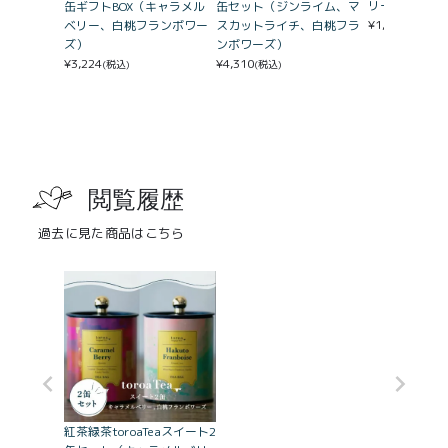
リー10袋入缶
缶ギフトBOX（キャラメル
缶セット（ジンライム、マ
¥
1,512
ベリー、白桃フランボワー
スカットライチ、白桃フラ
(税込)
ズ）
ンボワーズ）
¥
3,224
¥
4,310
(税込)
(税込)
閲覧履歴
過去に見た商品はこちら
紅茶緑茶toroaTeaスイート2