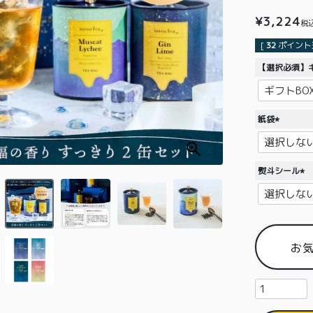
¥
3,224
税
[
32
ポイント進
【選択必須】ギ
紙袋
(
必
須
熨斗シール
)
(
必
須
)
お