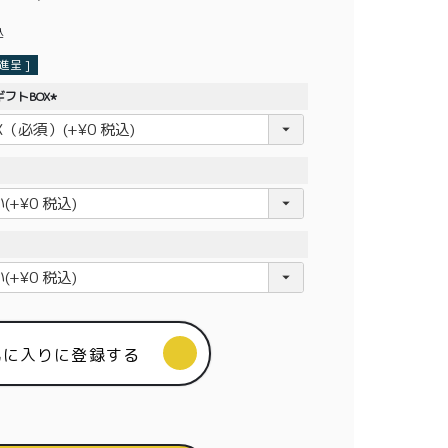
込
呈 ]
フトBOX
(
必
須
)
気に入りに登録する