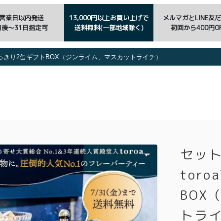
3営業日以内発送
13,000円以上お買い上げで
メルマガとLINE友
日後〜31日指定可
送料無料(一部地域除く)
初回から400円OF
aすっきり2缶ギフトBOX（ジンライム、マスカットライチ）
セット
tor
BOX
トラ