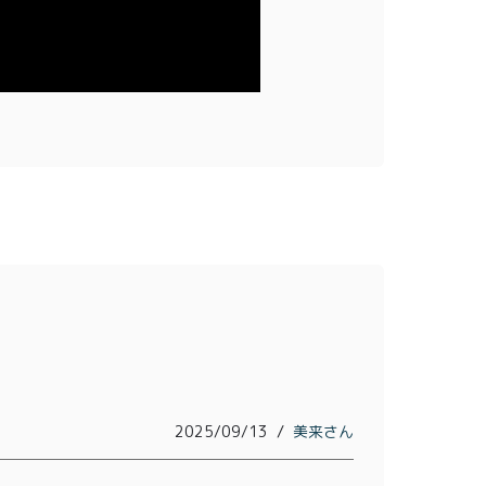
会員登録
株式会社フードクリエイティブファクトリー
〒599-8237
堺市中区深井水池町3210-1
10:00〜17:00（平日）
2025/09/13
美来
。