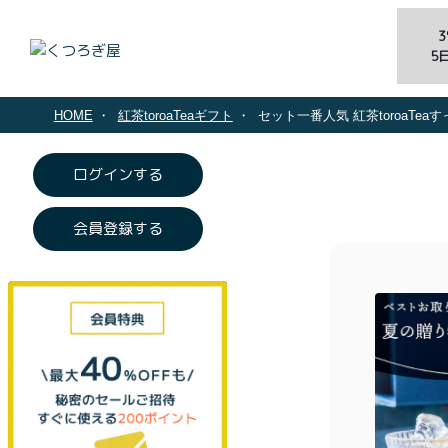
5
HOME
紅茶toroaTeaギフト
セット一番人気 紅茶toroaTe
ログインする
会員登録する