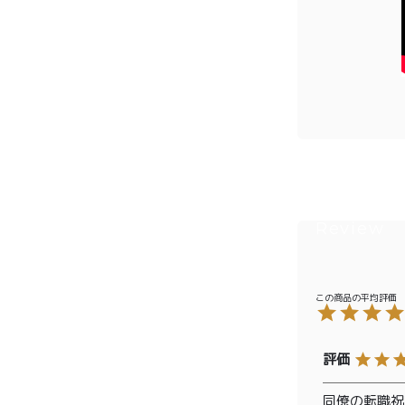
¥2,0
紅茶
¥3,9
toroaTea
¥6,0
焼き菓子
メルマガ
会員様限
定
toroa夏
のアウト
レットセ
ール
同僚の転職祝