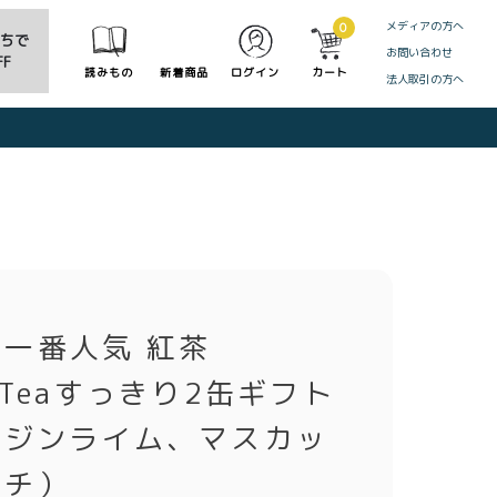
メディアの方へ
0
だちで
お問い合わせ
F
読みもの
新着商品
ログイン
カート
法人取引の方へ
CLOSE
一番人気 紅茶
oaTeaすっきり2缶ギフト
（ジンライム、マスカッ
イチ）