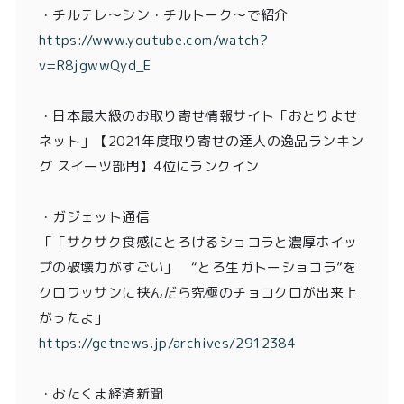
・チルテレ〜シン・チルトーク〜で紹介
https://www.youtube.com/watch?
v=R8jgwwQyd_E
・日本最大級のお取り寄せ情報サイト「おとりよせ
ネット」【2021年度取り寄せの達人の逸品ランキン
グ スイーツ部門】4位にランクイン
・ガジェット通信
「「サクサク食感にとろけるショコラと濃厚ホイッ
プの破壊力がすごい」 “とろ生ガトーショコラ”を
クロワッサンに挟んだら究極のチョコクロが出来上
がったよ」
https://getnews.jp/archives/2912384
・おたくま経済新聞