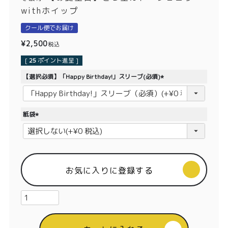
価格別
withホイップ
〜¥1,999
¥2,000〜¥3,999
クール便でお届け
¥
2,500
税込
¥4,000〜¥5,999
¥6,000〜
[
25
ポイント進呈 ]
【選択必須】「Happy Birthday!」スリーブ(必須)
TOP
(
必
商品
読みもの
須
紙袋
)
メンバー特典
会社概要
(
必
須
ご利用ガイド
お問い合わせ
)
お気に入りに登録する
プライバシーポリシー