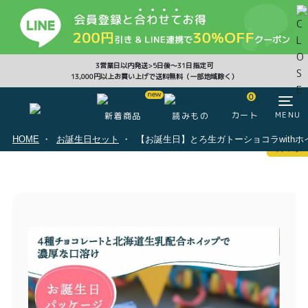
CLOSE
3営業日以内発送>5日後〜31日指定可
13,000円以上お買い上げで送料無料（一部地域除く）
0
0
カート
MENU
新着商品
読みもの
HOME
お誕生日セット
【お誕生日】とろ生ガトーショコラwithホ
マイページ
ログイン
カート
注文履歴
会員登録情報
ポイント