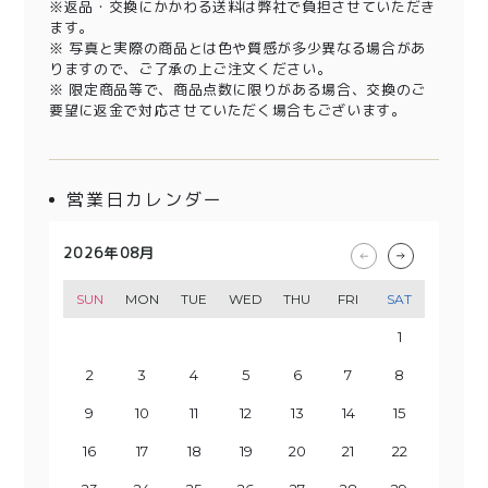
※返品・交換にかかわる送料は弊社で負担させていただき
ます。
※ 写真と実際の商品とは色や質感が多少異なる場合があ
りますので、ご了承の上ご注文ください。
※ 限定商品等で、商品点数に限りがある場合、交換のご
要望に返金で対応させていただく場合もございます。
営業日カレンダー
2026年08月
2026年09月
2026年10月
2026年11月
SUN
SUN
SUN
SUN
MON
MON
MON
MON
TUE
TUE
TUE
TUE
WED
WED
WED
WED
THU
THU
THU
THU
FRI
FRI
FRI
FRI
SAT
SAT
SAT
SAT
1
2
3
1
4
2
3
5
1
4
6
2
3
5
7
1
8
6
4
2
3
9
7
5
10
8
4
6
9
11
5
7
10
12
8
6
13
11
9
7
10
14
12
8
13
15
9
11
10
14
16
12
13
15
17
11
18
16
14
12
13
19
17
15
20
18
14
16
19
15
17
21
20
22
18
16
23
19
17
21
20
24
22
18
23
25
19
21
20
24
26
22
23
25
27
21
28
26
24
22