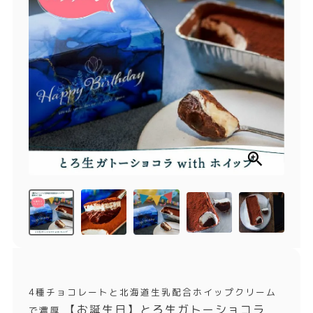
商品一覧
とろ生チーズケーキ
とろ生ガトーショコラ
濃抹茶とろ生ガトーシ
とろ生 まとめ買いお得
ョコラ
セット
とろ生シュー
お中元
クッキー缶
紅茶toroaTea
紅茶toroaTeaギフト
焼き菓子
お誕生日セット
メルマガ会員様限定
手さげ袋
toroa夏のアウトレッ
トセール
季節限定
4種チョコレートと北海道生乳配合ホイップクリーム
【お誕生日】とろ生ガトーショコラ
で濃厚