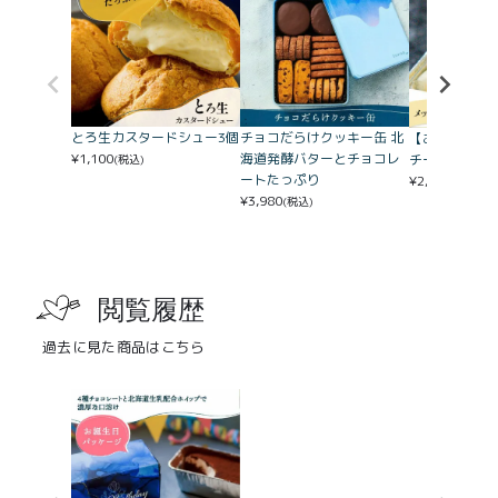
とろ生カスタードシュー3個
チョコだらけクッキー缶 北
【お誕生日セ
¥
1,100
海道発酵バターとチョコレ
チーズケーキw
(税込)
ートたっぷり
¥
2,300
(税込)
¥
3,980
(税込)
閲覧履歴
過去に見た商品はこちら