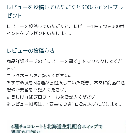
商品一覧
レビューを投稿していただくと300ポイントプレ
とろ生チーズケーキ
とろ生ガトーショコラ
ゼント
レビューを投稿していただくと、レビュー1件につき300ポ
濃抹茶とろ生ガトーシ
とろ生 まとめ買いお得
イントをプレゼントいたします。
ョコラ
セット
レビューの投稿方法
とろ生シュー
お中元
商品詳細ページの「レビューを書く」をクリックしてくだ
クッキー缶
紅茶toroaTea
さい。
ニックネームをご記入ください。
紅茶toroaTeaギフト
焼き菓子
おすすめ度を5段階から選択していただき、本文に商品の感
想やご要望をご記入ください。
お誕生日セット
メルマガ会員様限定
よろしければプロフィールをご記入ください。
※レビュー投稿は、1商品につき1回ご記入いただけます。
手さげ袋
toroa夏のアウトレッ
トセール
季節限定