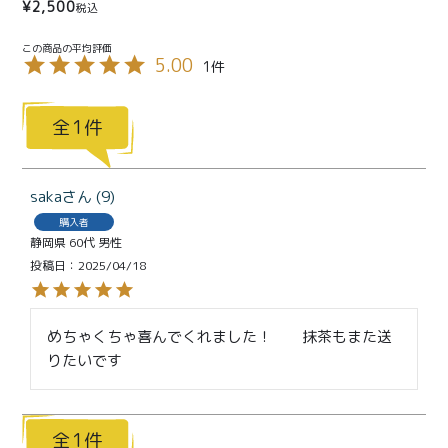
特定商取引法に基づく表記
¥
2,500
税込
5.00
1
1
saka
9
購入者
静岡県
60代
男性
投稿日
2025/04/18
めちゃくちゃ喜んでくれました！　　抹茶もまた送
りたいです
1