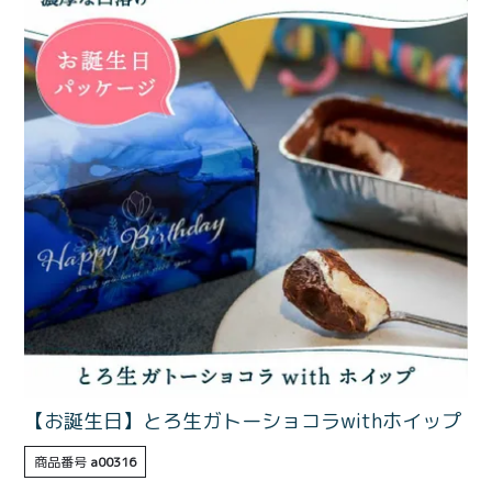
価格別
〜¥1,999
¥2,000〜¥3,999
¥4,000〜¥5,999
¥6,000〜
TOP
商品
読みもの
メンバー特典
会社概要
ご利用ガイド
お問い合わせ
【お誕生日】とろ生ガトーショコラwithホイップ
プライバシーポリシー
商品番号
a00316