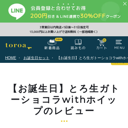
CLOSE
3営業日以内発送>5日後〜31日指定可
13,000円以上お買い上げで送料無料（一部地域除く）
0
0
新着商品
カート
MENU
読みもの
HOME
お誕生日セット
【お誕生日】とろ生ガトーショコラwith
マイページ
ログイン
カート
【お誕生日】とろ生ガト
注文履歴
会員登録情報
ポイント
ーショコラwithホイッ
プのレビュー