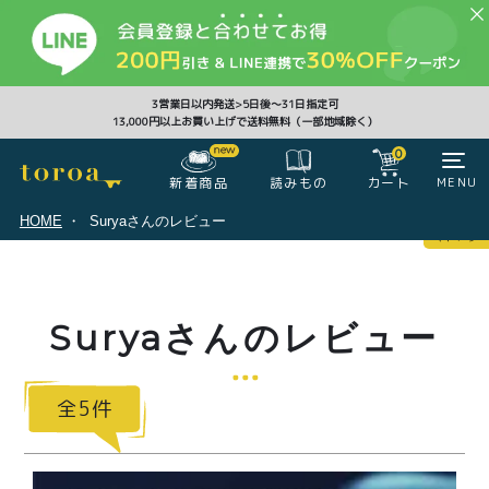
CLOSE
3営業日以内発送>5日後〜31日指定可
13,000円以上お買い上げで送料無料（一部地域除く）
0
0
新着商品
カート
MENU
読みもの
HOME
Suryaさんのレビュー
マイページ
ログイン
カート
Suryaさんのレビュー
注文履歴
会員登録情報
ポイント
5