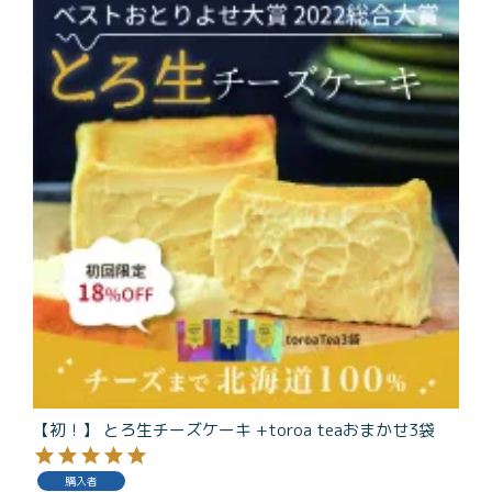
商品一覧
とろ生チーズケーキ
とろ生ガトーショコラ
濃抹茶とろ生ガトーシ
とろ生 まとめ買いお得
ョコラ
セット
とろ生シュー
お中元
クッキー缶
紅茶toroaTea
紅茶toroaTeaギフト
焼き菓子
お誕生日セット
メルマガ会員様限定
手さげ袋
toroa夏のアウトレッ
トセール
【初！】 とろ生チーズケーキ +toroa teaおまかせ3袋
季節限定
購入者