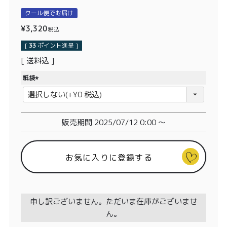
価格別
クール便でお届け
〜¥1,999
¥2,000〜¥3,999
¥
3,320
税込
[
33
ポイント進呈 ]
¥4,000〜¥5,999
¥6,000〜
送料込
紙袋
TOP
(
必
商品
読みもの
須
)
販売期間
2025/07/12 0:00
〜
メンバー特典
会社概要
ご利用ガイド
お問い合わせ
お気に入りに登録する
申し訳ございません。ただいま在庫がございませ
プライバシーポリシー
ん。