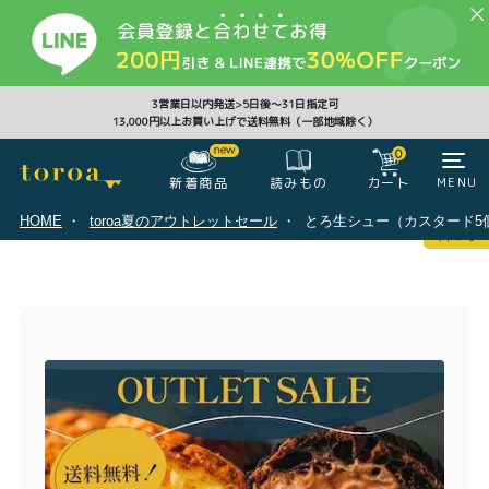
CLOSE
3営業日以内発送>5日後〜31日指定可
13,000円以上お買い上げで送料無料（一部地域除く）
0
0
新着商品
カート
MENU
読みもの
HOME
toroa夏のアウトレットセール
とろ生シュー（カスタード5
マイページ
ログイン
カート
注文履歴
会員登録情報
ポイント