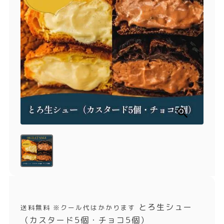
商品一覧
とろ生チーズケーキ
とろ生ガトーショコラ
濃抹茶とろ生ガトーシ
とろ生 まとめ買いお得
ョコラ
セット
とろ生シュー
お中元
クッキー缶
紅茶toroaTea
紅茶toroaTeaギフト
焼き菓子
お誕生日セット
メルマガ会員様限定
手さげ袋
toroa夏のアウトレッ
トセール
季節限定
とろ生シュー
送料無料 ※クール代はかかります
（カスタード5個・チョコ5個）