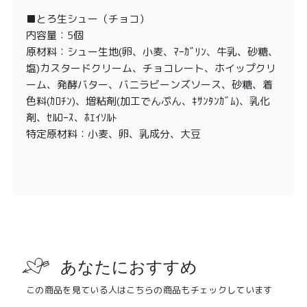
■とろ生シュー（チョコ）
内容量：5個
原材料：シュー生地(卵、小麦、ﾏｰｶﾞﾘﾝ、牛乳、砂糖、
塩)カスタードクリーム、チョコレート、ホイップクリ
ーム、発酵バター、バニラビーンズソース、砂糖、着
色料(ｶﾛﾁﾝ)、増粘剤(加工でんぷん、ｷｻﾝﾀﾝｶﾞﾑ)、乳化
剤、ｾﾙﾛｰｽ、ﾎｴｲｿﾙﾄ
特定原材料：小麦、卵、乳成分、大豆
あなたにおすすめ
この商品を見ている人はこちらの商品もチェックしています