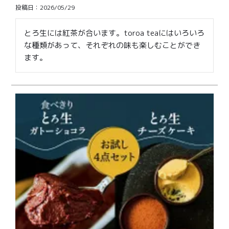
価格別
投稿日
2026/05/29
〜¥1,999
¥2,000〜¥3,999
とろ生には紅茶が合います。toroa teaにはいろいろ
な種類があって、それぞれの味も楽しむことができ
¥4,000〜¥5,999
¥6,000〜
ます。
TOP
商品
読みもの
メンバー特典
会社概要
ご利用ガイド
お問い合わせ
プライバシーポリシー