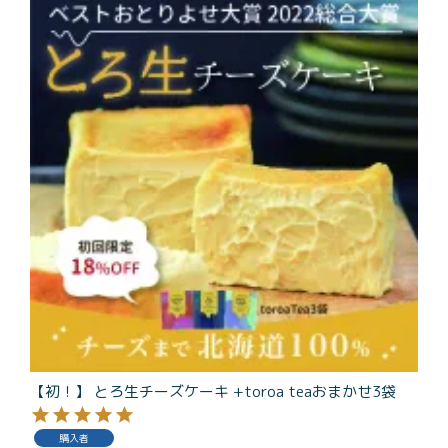
商品一覧
とろ生チーズケーキ
とろ生ガトーショコラ
濃抹茶とろ生ガトーシ
とろ生 まとめ買いお得
ョコラ
セット
とろ生シュー
お中元
クッキー缶
紅茶toroaTea
紅茶toroaTeaギフト
焼き菓子
お誕生日セット
メルマガ会員様限定
手さげ袋
toroa夏のアウトレッ
トセール
【初！】 とろ生チーズケーキ +toroa teaおまかせ3袋
季節限定
購入者