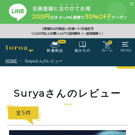
CLOSE
3営業日以内発送>5日後〜31日指定可
13,000円以上お買い上げで送料無料（一部地域除く）
0
0
新着商品
カート
MENU
読みもの
HOME
Suryaさんのレビュー
マイページ
ログイン
カート
Suryaさんのレビュー
注文履歴
会員登録情報
ポイント
5