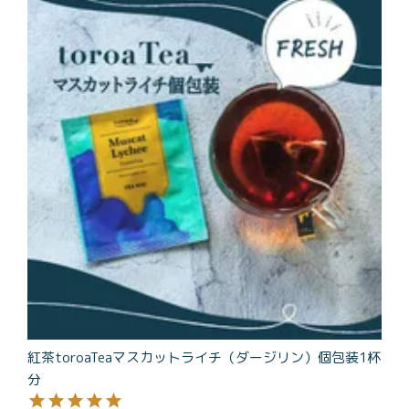
商品一覧
とろ生チーズケーキ
とろ生ガトーショコラ
濃抹茶とろ生ガトーシ
とろ生 まとめ買いお得
ョコラ
セット
とろ生シュー
お中元
クッキー缶
紅茶toroaTea
紅茶toroaTeaギフト
焼き菓子
お誕生日セット
メルマガ会員様限定
手さげ袋
toroa夏のアウトレッ
トセール
紅茶toroaTeaマスカットライチ（ダージリン）個包装1杯
季節限定
分