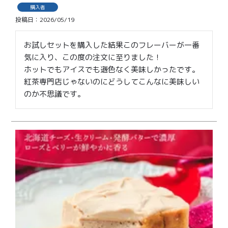
価格別
購入者
投稿日
2026/05/19
〜¥1,999
¥2,000〜¥3,999
お試しセットを購入した結果このフレーバーが一番
¥4,000〜¥5,999
¥6,000〜
気に入り、この度の注文に至りました！

ホットでもアイスでも遜色なく美味しかったです。
TOP
紅茶専門店じゃないのにどうしてこんなに美味しい
のか不思議です。
商品
読みもの
メンバー特典
会社概要
ご利用ガイド
お問い合わせ
プライバシーポリシー