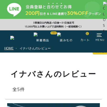
CLOSE
3営業日以内発送>5日後〜31日指定可
13,000円以上お買い上げで送料無料（一部地域除く）
0
0
カート
MENU
新着商品
読みもの
HOME
イナバさんのレビュー
マイページ
ログイン
カート
イナバさんのレビュー
注文履歴
会員登録情報
ポイント
5