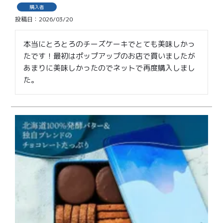
価格別
購入者
投稿日
2026/03/20
〜¥1,999
¥2,000〜¥3,999
本当にとろとろのチーズケーキでとても美味しかっ
¥4,000〜¥5,999
¥6,000〜
たです！最初はポップアップのお店で買いましたが
あまりに美味しかったのでネットで再度購入しまし
TOP
た。
商品
読みもの
メンバー特典
会社概要
ご利用ガイド
お問い合わせ
プライバシーポリシー