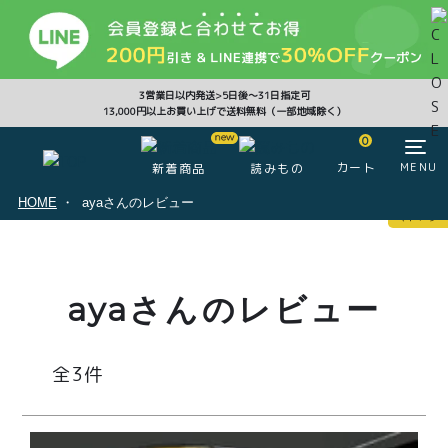
CLOSE
3営業日以内発送>5日後〜31日指定可
13,000円以上お買い上げで送料無料（一部地域除く）
0
0
カート
MENU
新着商品
読みもの
HOME
ayaさんのレビュー
マイページ
ログイン
カート
ayaさんのレビュー
注文履歴
会員登録情報
ポイント
3