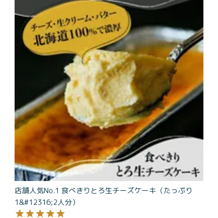
商品一覧
とろ生チーズケーキ
とろ生ガトーショコラ
濃抹茶とろ生ガトーシ
とろ生 まとめ買いお得
ョコラ
セット
とろ生シュー
お中元
クッキー缶
紅茶toroaTea
紅茶toroaTeaギフト
焼き菓子
お誕生日セット
メルマガ会員様限定
手さげ袋
toroa夏のアウトレッ
トセール
店舗人気No.1 食べきりとろ生チーズケーキ（たっぷり
季節限定
1&#12316;2人分）