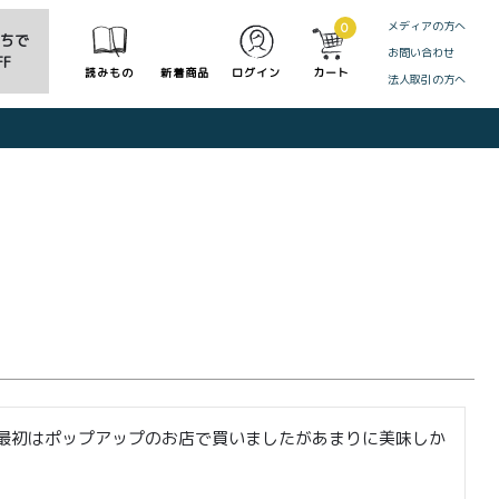
メディアの方へ
0
だちで
お問い合わせ
F
読みもの
新着商品
ログイン
カート
法人取引の方へ
CLOSE
最初はポップアップのお店で買いましたがあまりに美味しか