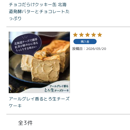
価格別
チョコだらけクッキー缶 北海
お中元
道発酵バターとチョコレートた
¥2,0
っぷり
紅茶
¥3,9
toroaTea
¥6,0
購入者
焼き菓子
投稿日
2026/03/20
メルマガ
会員様限
定
toroa夏
のアウト
アールグレイ香るとろ生チーズ
レットセ
ケーキ
ール
3