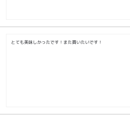
商品
読みもの
ご利用ガ
00〜
イド
メンバー
会社概要
99
特典
お問い合
00〜
とても美味しかったです！また買いたいです！
わせ