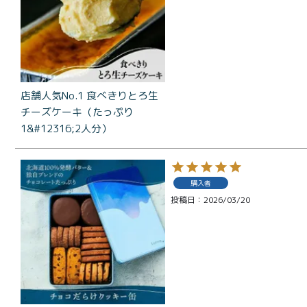
店舗人気No.1 食べきりとろ生
チーズケーキ（たっぷり
1&#12316;2人分）
商品一覧
とろ生ガ
購入者
トーショ
投稿日
2026/03/20
コラ
とろ生 ま
とめ買い
お得セッ
ト