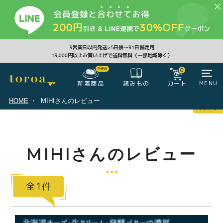
CLOSE
3営業日以内発送>5日後〜31日指定可
13,000円以上お買い上げで送料無料（一部地域除く）
0
0
新着商品
カート
MENU
読みもの
HOME
MIHIさんのレビュー
マイページ
ログイン
カート
MIHIさんのレビュー
注文履歴
会員登録情報
ポイント
1