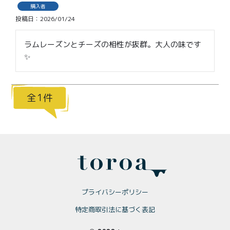
価格別
購入者
投稿日
2026/01/24
〜¥1,999
¥2,000〜¥3,999
ラムレーズンとチーズの相性が抜群。大人の味です
¥4,000〜¥5,999
¥6,000〜
✨
TOP
1
商品
読みもの
メンバー特典
会社概要
ご利用ガイド
お問い合わせ
プライバシーポリシー
特定商取引法に基づく表記
プライバシーポリシー