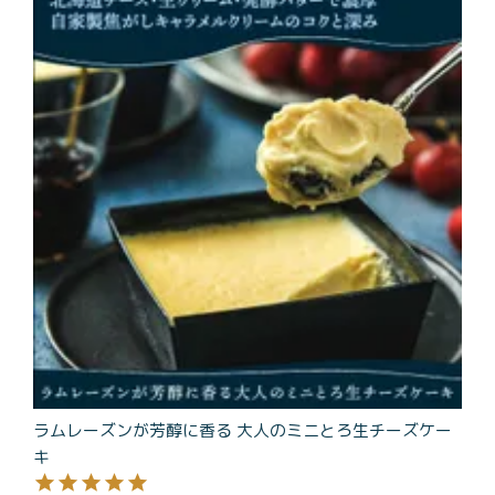
商品一覧
とろ生チーズケーキ
とろ生ガトーショコラ
濃抹茶とろ生ガトーシ
とろ生 まとめ買いお得
ョコラ
セット
とろ生シュー
お中元
クッキー缶
紅茶toroaTea
紅茶toroaTeaギフト
焼き菓子
お誕生日セット
メルマガ会員様限定
手さげ袋
toroa夏のアウトレッ
トセール
ラムレーズンが芳醇に香る 大人のミニとろ生チーズケー
季節限定
キ