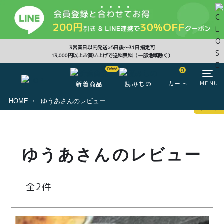
CLOSE
3営業日以内発送>5日後〜31日指定可
13,000円以上お買い上げで送料無料（一部地域除く）
0
0
カート
MENU
新着商品
読みもの
HOME
ゆうあさんのレビュー
マイページ
ログイン
カート
ゆうあさんのレビュー
注文履歴
会員登録情報
ポイント
2