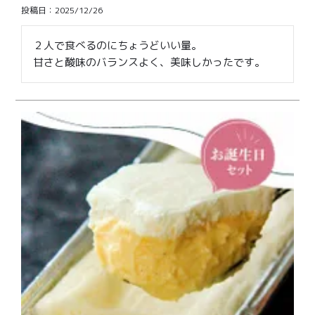
価格別
投稿日
2025/12/26
〜¥1,999
¥2,000〜¥3,999
２人で食べるのにちょうどいい量。

甘さと酸味のバランスよく、美味しかったです。
¥4,000〜¥5,999
¥6,000〜
TOP
商品
読みもの
メンバー特典
会社概要
ご利用ガイド
お問い合わせ
プライバシーポリシー