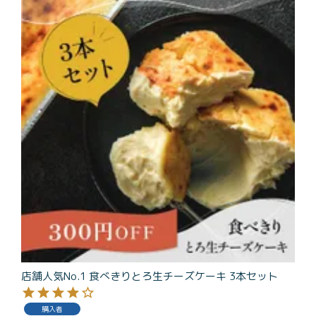
商品一覧
とろ生チーズケーキ
とろ生ガトーショコラ
濃抹茶とろ生ガトーシ
とろ生 まとめ買いお得
ョコラ
セット
とろ生シュー
お中元
クッキー缶
紅茶toroaTea
紅茶toroaTeaギフト
焼き菓子
お誕生日セット
メルマガ会員様限定
手さげ袋
toroa夏のアウトレッ
トセール
店舗人気No.1 食べきりとろ生チーズケーキ 3本セット
季節限定
購入者