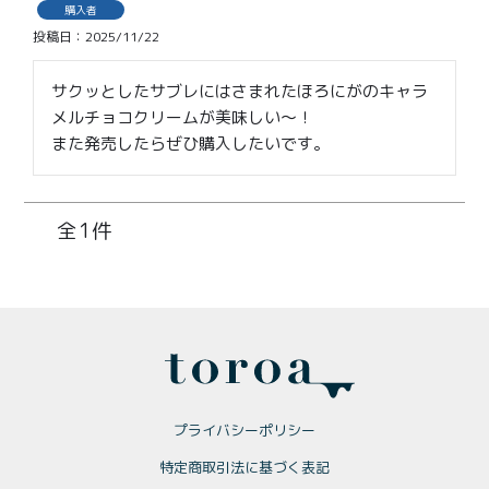
価格別
購入者
投稿日
2025/11/22
〜¥1,999
¥2,000〜¥3,999
サクッとしたサブレにはさまれたほろにがのキャラ
¥4,000〜¥5,999
¥6,000〜
メルチョコクリームが美味しい～！

また発売したらぜひ購入したいです。
TOP
商品
読みもの
1
メンバー特典
会社概要
ご利用ガイド
お問い合わせ
プライバシーポリシー
プライバシーポリシー
特定商取引法に基づく表記