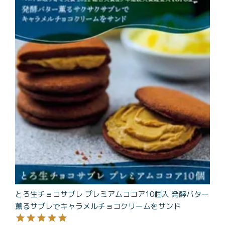
商品一覧
とろ生チーズケーキ
とろ生ガトーショコラ
濃抹茶とろ生ガトーシ
とろ生 まとめ買いお得
ョコラ
セット
とろ生シュー
お中元
クッキー缶
紅茶toroaTea
紅茶toroaTeaギフト
焼き菓子
お誕生日セット
メルマガ会員様限定
手さげ袋
toroa夏のアウトレッ
トセール
とろ生チョコサブレ プレミアムココア10個入 発酵バター
季節限定
薫るサブレでキャラメルチョコクリームをサンド