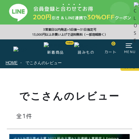
CLOSE
3営業日以内発送>5日後〜31日指定可
13,000円以上お買い上げで送料無料（一部地域除く）
0
0
カート
MENU
新着商品
読みもの
HOME
でこさんのレビュー
マイページ
ログイン
カート
でこさんのレビュー
注文履歴
会員登録情報
ポイント
1