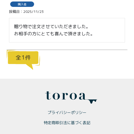
価格別
購入者
投稿日
2025/11/23
〜¥1,999
¥2,000〜¥3,999
贈り物で注文させていただきました。

¥4,000〜¥5,999
¥6,000〜
お相手の方にとても喜んで頂きました。
TOP
1
商品
読みもの
メンバー特典
会社概要
ご利用ガイド
お問い合わせ
プライバシーポリシー
特定商取引法に基づく表記
プライバシーポリシー