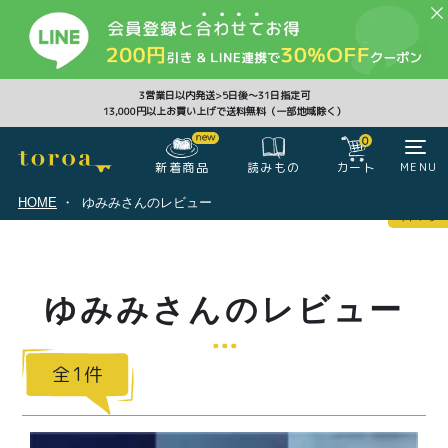
CLOSE
3営業日以内発送>5日後〜31日指定可
13,000円以上お買い上げで送料無料（一部地域除く）
0
0
新着商品
カート
MENU
読みもの
HOME
ゆみみさんのレビュー
マイページ
ログイン
カート
ゆみみさんのレビュー
注文履歴
会員登録情報
ポイント
1