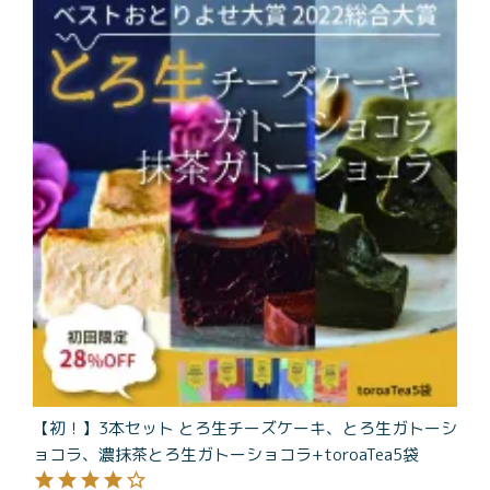
商品一覧
とろ生チーズケーキ
とろ生ガトーショコラ
濃抹茶とろ生ガトーシ
とろ生 まとめ買いお得
ョコラ
セット
とろ生シュー
お中元
クッキー缶
紅茶toroaTea
紅茶toroaTeaギフト
焼き菓子
お誕生日セット
メルマガ会員様限定
手さげ袋
toroa夏のアウトレッ
トセール
【初！】3本セット とろ生チーズケーキ、とろ生ガトーシ
季節限定
ョコラ、濃抹茶とろ生ガトーショコラ+toroaTea5袋