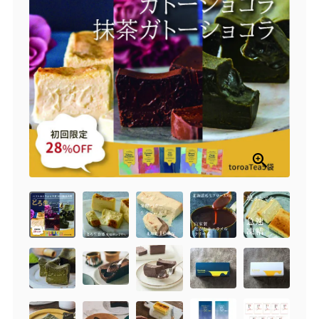
商品一覧
とろ生チーズケーキ
とろ生ガトーショコラ
濃抹茶とろ生ガトーシ
とろ生 まとめ買いお得
ョコラ
セット
とろ生シュー
お中元
クッキー缶
紅茶toroaTea
紅茶toroaTeaギフト
焼き菓子
お誕生日セット
メルマガ会員様限定
手さげ袋
toroa夏のアウトレッ
トセール
季節限定