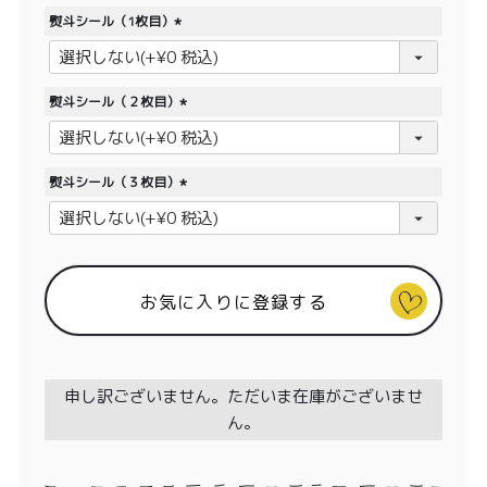
特定商取引法に基づく表記
須
熨斗シール（1枚目）
)
(
必
須
熨斗シール（２枚目）
)
(
必
須
熨斗シール（３枚目）
)
(
必
須
)
お気に入りに登録する
申し訳ございません。ただいま在庫がございませ
ん。