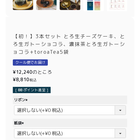
価格別
〜¥1,999
¥2,000〜¥3,999
¥4,000〜¥5,999
¥6,000〜
【初！】3本セット とろ生チーズケーキ、と
ろ生ガトーショコラ、濃抹茶とろ生ガトーシ
TOP
ョコラ+toroaTea5袋
クール便でお届け
商品
読みもの
のところ
¥
12,240
メンバー特典
会社概要
¥
8,810
税込
[
88
ポイント進呈 ]
ご利用ガイド
お問い合わせ
リボン
(
必
須
紙袋
)
プライバシーポリシー
(
必