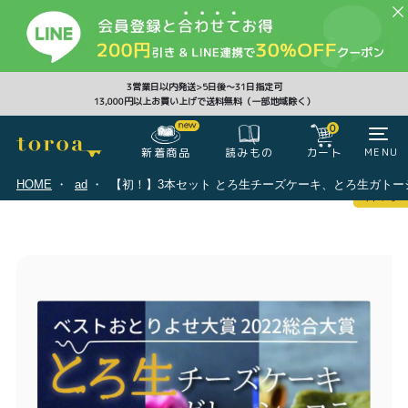
CLOSE
3営業日以内発送>5日後〜31日指定可
13,000円以上お買い上げで送料無料（一部地域除く）
0
0
新着商品
カート
MENU
読みもの
HOME
ad
【初！】3本セット とろ生チーズケーキ、とろ生ガトーショ
マイページ
ログイン
カート
注文履歴
会員登録情報
ポイント