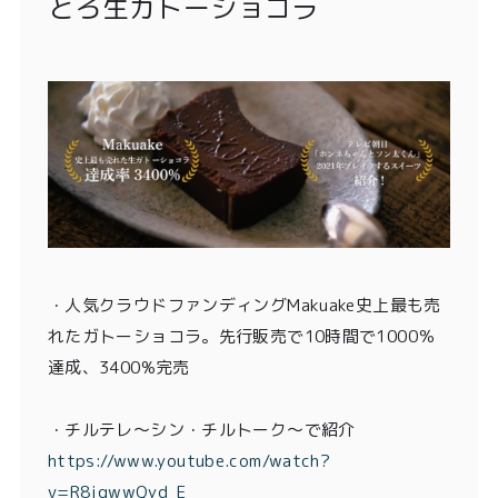
とろ生ガトーショコラ
・
人気クラウドファンディングMakuake史上最も売
れたガトーショコラ。先行販売で10時間で1000％
達成、3400%完売
・チルテレ〜シン・チルトーク〜で紹介
https://www.youtube.com/watch?
v=R8jgwwQyd_E