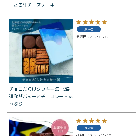
ーとろ生チーズケーキ
商品一覧
とろ生ガ
購入者
トーショ
投稿日
2025/12/21
コラ
とろ生 ま
とめ買い
お得セッ
ト
価格別
チョコだらけクッキー缶 北海
お中元
道発酵バターとチョコレートた
¥2,0
っぷり
紅茶
¥3,9
toroaTea
¥6,0
購入者
焼き菓子
投稿日
2025/11/10