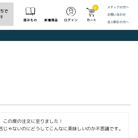
メディアの方へ
0
だちで
お問い合わせ
F
読みもの
新着商品
ログイン
カート
法人取引の方へ
CLOSE
この度の注文に至りました！

店じゃないのにどうしてこんなに美味しいのか不思議です。