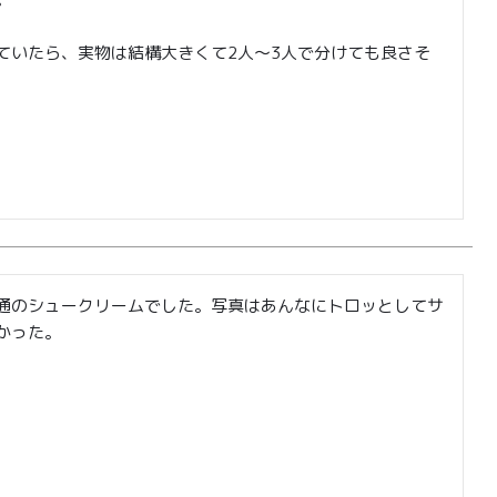
株式会社フードクリエイティブファクトリー
ていたら、実物は結構大きくて2人〜3人で分けても良さそ
〒599-8237
堺市中区深井水池町3210-1
10:00〜17:00（平日）
通のシュークリームでした。写真はあんなにトロッとしてサ
かった。