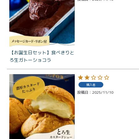
メルマガ
会員様限
定
toroa夏
のアウト
【お誕生日セット】食べきりと
レットセ
ろ生ガトーショコラ
ール
購入者
投稿日
2025/11/10
プライバシーポリシー
特定