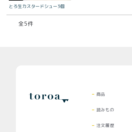
とろ生カスタードシュー3個
5
Top
商品
読みもの
注文履歴