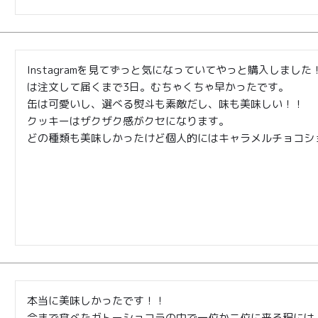
Instagramを見てずっと気になっていてやっと購入しま
は注文して届くまで3日。むちゃくちゃ早かったです。

缶は可愛いし、選べる熨斗も素敵だし、味も美味しい！！

クッキーはザクザク感がクセになります。

どの種類も美味しかったけど個人的にはキャラメルチョコシ
TOP
商品
読みもの
ご利用ガ
00〜
イド
メンバー
会社概要
99
特典
お問い合
00〜
本当に美味しかったです！！

わせ
今まで食べたガトーショコラの中で一位か二位に来る程には。