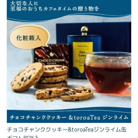
価格別
〜¥1,999
¥2,000〜¥3,999
¥4,000〜¥5,999
¥6,000〜
TOP
商品
読みもの
メンバー特典
会社概要
ご利用ガイド
お問い合わせ
プライバシーポリシー
チョコチャンククッキー&toroaTeaジンライム缶