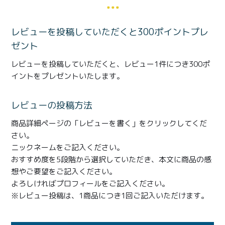
商品一覧
とろ生チーズケーキ
とろ生ガトーショコラ
レビューを投稿していただくと300ポイントプレ
ゼント
濃抹茶とろ生ガトーシ
とろ生 まとめ買いお得
ョコラ
セット
レビューを投稿していただくと、レビュー1件につき300ポ
イントをプレゼントいたします。
とろ生シュー
お中元
レビューの投稿方法
クッキー缶
紅茶toroaTea
商品詳細ページの「レビューを書く」をクリックしてくだ
紅茶toroaTeaギフト
焼き菓子
さい。
ニックネームをご記入ください。
お誕生日セット
メルマガ会員様限定
おすすめ度を5段階から選択していただき、本文に商品の感
想やご要望をご記入ください。
手さげ袋
toroa夏のアウトレッ
よろしければプロフィールをご記入ください。
トセール
※レビュー投稿は、1商品につき1回ご記入いただけます。
季節限定