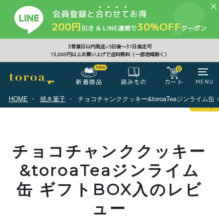
CLOSE
3営業日以内発送>5日後〜31日指定可
13,000円以上お買い上げで送料無料（一部地域除く）
0
0
新着商品
カート
MENU
読みもの
HOME
焼き菓子
チョコチャンククッキー&toroaTeaジンライム缶
マイページ
ログイン
カート
チョコチャンククッキー
注文履歴
会員登録情報
ポイント
&toroaTeaジンライム
缶 ギフトBOX入のレビ
ュー