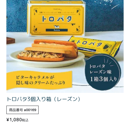
価格別
〜¥1,999
¥2,000〜¥3,999
¥4,000〜¥5,999
¥6,000〜
TOP
商品
読みもの
メンバー特典
会社概要
ご利用ガイド
お問い合わせ
トロバタ3個入り箱（レーズン）
商品番号
a00169
プライバシーポリシー
¥
1,080
税込