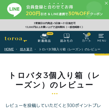
CLOSE
3営業日以内発送>5日後〜31日指定可
13,000円以上お買い上げで送料無料（一部地域除く）
0
0
新着商品
カート
MENU
読みもの
HOME
焼き菓子
トロバタ3個入り箱（レーズン）のレビュー
マイページ
ログイン
カート
トロバタ3個入り箱（レ
注文履歴
会員登録情報
ポイント
ーズン）のレビュー
レビューを投稿していただくと300ポイントプレ