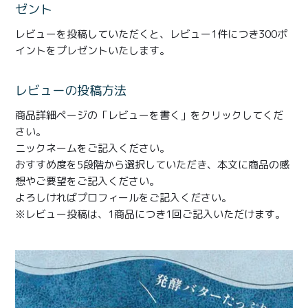
商品一覧
ゼント
レビューを投稿していただくと、レビュー1件につき300ポ
とろ生チーズケーキ
とろ生ガトーショコラ
イントをプレゼントいたします。
濃抹茶とろ生ガトーシ
とろ生 まとめ買いお得
ョコラ
セット
レビューの投稿方法
商品詳細ページの「レビューを書く」をクリックしてくだ
とろ生シュー
お中元
さい。
クッキー缶
紅茶toroaTea
ニックネームをご記入ください。
おすすめ度を5段階から選択していただき、本文に商品の感
紅茶toroaTeaギフト
焼き菓子
想やご要望をご記入ください。
よろしければプロフィールをご記入ください。
お誕生日セット
メルマガ会員様限定
※レビュー投稿は、1商品につき1回ご記入いただけます。
手さげ袋
toroa夏のアウトレッ
トセール
季節限定