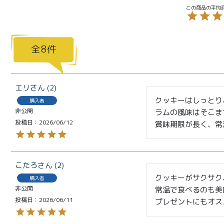
8
エリ
2
クッキーはしっとり
購入者
非公開
ラムの風味はそこま
商品一覧
投稿日
2026/06/12
賞味期限が長く、常
とろ生ガ
トーショ
こたろ
2
コラ
クッキーがサクサク
購入者
非公開
常温で食べるのも美
とろ生 ま
投稿日
2026/06/11
プレゼントにもオス
とめ買い
お得セッ