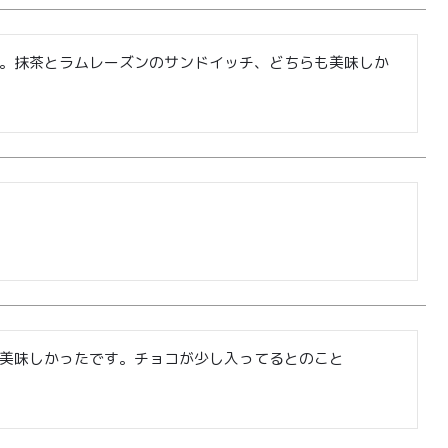
0
。抹茶とラムレーズンのサンドイッチ、どちらも美味しか
ログイン
カート
会員登録
株式会社フードクリエイティブファクトリー
〒599-8237
堺市中区深井水池町3210-1
10:00〜17:00（平日）
美味しかったです。チョコが少し入ってるとのこと