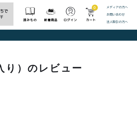
メディアの方へ
0
だちで
お問い合わせ
F
読みもの
新着商品
ログイン
カート
法人取引の方へ
CLOSE
個入り）のレビュー