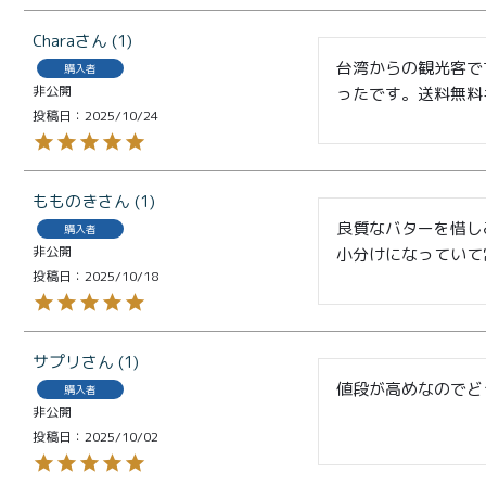
ト
価格別
Chara
1
お中元
台湾からの観光客で
購入者
¥2,0
非公開
ったです。送料無料
紅茶
投稿日
2025/10/24
¥3,9
toroaTea
¥6,0
焼き菓子
もものき
1
良質なバターを惜し
購入者
メルマガ
非公開
小分けになっていて
会員様限
投稿日
2025/10/18
定
toroa夏
サプリ
1
のアウト
値段が高めなのでど
購入者
レットセ
非公開
ール
投稿日
2025/10/02