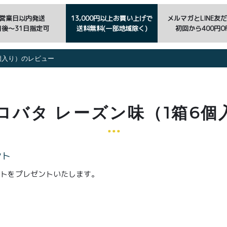
3営業日以内発送
13,000円以上お買い上げで
メルマガとLINE友
日後〜31日指定可
送料無料(一部地域除く)
初回から400円OF
個入り）のレビュー
ロバタ レーズン味（1箱6
ント
ントをプレゼントいたします。
。