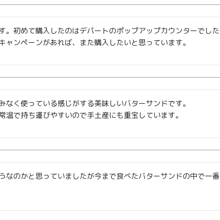
TOP
商品
読みもの
ご利用ガ
す。初めて購入したのはデパートのポップアップカウンターでした
00〜
キャンペーンがあれば、また購入したいと思っています。
イド
メンバー
会社概要
99
特典
お問い合
00〜
わせ
みなく使っている感じがする美味しいバターサンドです。

常温で持ち運びやすいので手土産にも重宝しています。
うなのかと思っていましたが今まで食べたバターサンドの中で一番