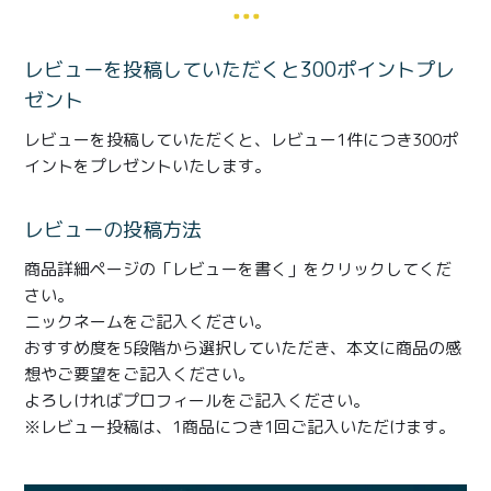
商品一覧
とろ生チーズケーキ
とろ生ガトーショコラ
レビューを投稿していただくと300ポイントプレ
ゼント
濃抹茶とろ生ガトーシ
とろ生 まとめ買いお得
ョコラ
セット
レビューを投稿していただくと、レビュー1件につき300ポ
イントをプレゼントいたします。
とろ生シュー
お中元
レビューの投稿方法
クッキー缶
紅茶toroaTea
商品詳細ページの「レビューを書く」をクリックしてくだ
紅茶toroaTeaギフト
焼き菓子
さい。
ニックネームをご記入ください。
お誕生日セット
メルマガ会員様限定
おすすめ度を5段階から選択していただき、本文に商品の感
想やご要望をご記入ください。
手さげ袋
toroa夏のアウトレッ
よろしければプロフィールをご記入ください。
トセール
※レビュー投稿は、1商品につき1回ご記入いただけます。
季節限定