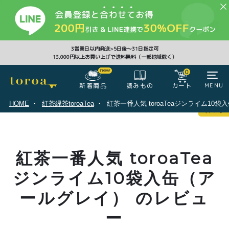
CLOSE
3営業日以内発送>5日後〜31日指定可
13,000円以上お買い上げで送料無料（一部地域除く）
0
0
新着商品
カート
MENU
読みもの
HOME
紅茶緑茶toroaTea
紅茶一番人気 toroaTeaジンライム10
マイページ
ログイン
カート
紅茶一番人気 toroaTea
注文履歴
会員登録情報
ポイント
ジンライム10袋入缶（ア
ールグレイ） のレビュ
ー