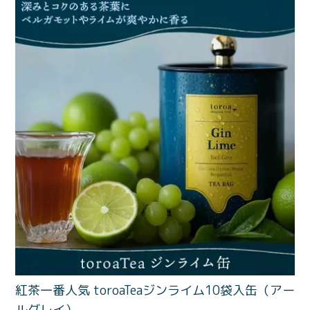
価格別
〜¥1,999
¥2,000〜¥3,999
¥4,000〜¥5,999
¥6,000〜
TOP
商品
読みもの
メンバー特典
会社概要
ご利用ガイド
お問い合わせ
プライバシーポリシー
紅茶一番人気 toroaTeaジンライム10袋入缶（アー
ルグレイ）