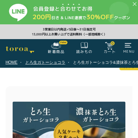
CLOSE
3営業日以内発送>5日後〜31日指定可
13,000円以上お買い上げで送料無料（一部地域除く）
0
0
新着商品
カート
MENU
読みもの
HOME
とろ生ガトーショコラ
とろ生ガトーショコラ&濃抹茶とろ
マイページ
ログイン
カート
注文履歴
会員登録情報
ポイント