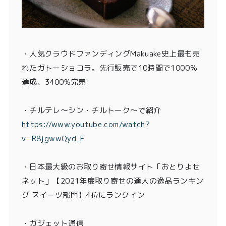
・
人気クラウドファンディングMakuake史上最も売
れたガトーショコラ。先行販売で10時間で1000％
達成、3400%完売
・チルテレ〜シン・チルトーク〜で紹介
https://www.youtube.com/watch?
v=R8jgwwQyd_E
・日本最大級のお取り寄せ情報サイト「おとりよせ
ネット」【2021年度取り寄せの達人の逸品ランキン
グ スイーツ部門】4位にランクイン
・ガジェット通信