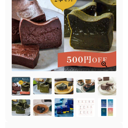
商品一覧
とろ生チーズケーキ
とろ生ガトーショコラ
濃抹茶とろ生ガトーシ
とろ生 まとめ買いお得
ョコラ
セット
とろ生シュー
お中元
クッキー缶
紅茶toroaTea
紅茶toroaTeaギフト
焼き菓子
お誕生日セット
メルマガ会員様限定
手さげ袋
toroa夏のアウトレッ
トセール
季節限定