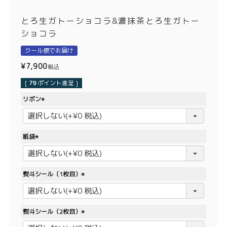
価格別
とろ生ガトーショコラ&濃抹茶とろ生ガトー
〜¥1,999
¥2,000〜¥3,999
ショコラ
¥4,000〜¥5,999
¥6,000〜
クール便でお届け
¥
7,900
税込
TOP
[
79
ポイント進呈 ]
リボン
商品
読みもの
(
必
メンバー特典
会社概要
須
紙袋
)
ご利用ガイド
お問い合わせ
(
必
須
熨斗シール（1枚目）
)
(
必
須
プライバシーポリシー
熨斗シール（2枚目）
)
(