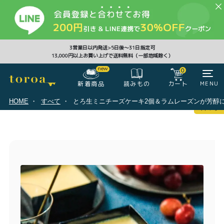
CLOSE
3営業日以内発送>5日後〜31日指定可
13,000円以上お買い上げで送料無料（一部地域除く）
0
0
新着商品
カート
MENU
読みもの
HOME
すべて
とろ生ミニチーズケーキ2個＆ラムレーズンが芳醇に
マイページ
ログイン
カート
注文履歴
会員登録情報
ポイント