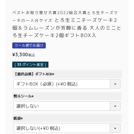
価格別
ベストお取り寄せ大賞2022総合大賞とろ生チーズケ
〜¥1,999
¥2,000〜¥3,999
とろ生ミニチーズケーキ2
ーキの一人分サイズ
個＆ラムレーズンが芳醇に香る 大人のミニと
¥4,000〜¥5,999
¥6,000〜
ろ生チーズケーキ2個ギフトBOX入
クール便でお届け
TOP
¥
3,300
税込
商品
読みもの
[
33
ポイント進呈 ]
メンバー特典
会社概要
【選択必須】ギフトBOX
(
必
ご利用ガイド
お問い合わせ
須
熨斗シール
)
(
必
須
紙袋
)
プライバシーポリシー
(
必