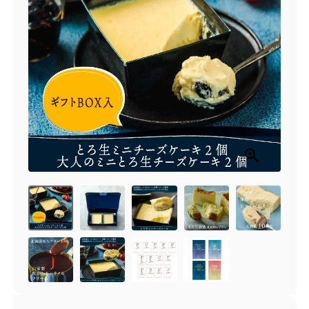
商品一覧
とろ生チーズケーキ
とろ生ガトーショコラ
濃抹茶とろ生ガトーシ
とろ生 まとめ買いお得
ョコラ
セット
とろ生シュー
お中元
クッキー缶
紅茶toroaTea
紅茶toroaTeaギフト
焼き菓子
お誕生日セット
メルマガ会員様限定
手さげ袋
toroa夏のアウトレッ
トセール
季節限定