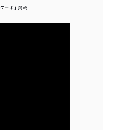
チーズケーキ」掲載
会員登録
株式会社フードクリエイティブファクトリー
〒599-8237
堺市中区深井水池町3210-1
10:00〜17:00（平日）