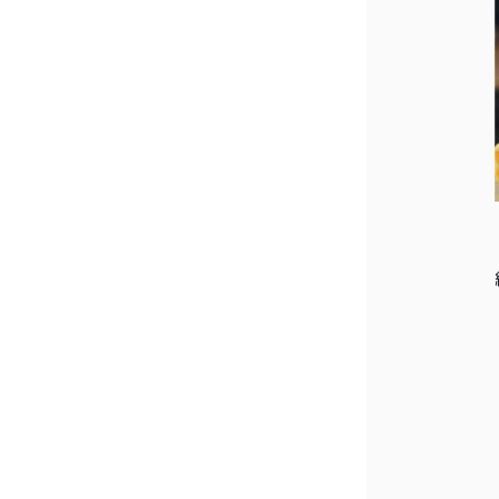
商品一覧
とろ生ガ
トーショ
コラ
とろ生 ま
とめ買い
お得セッ
ト
価格別
お中元