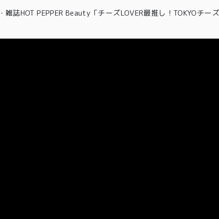
00〜
イド
メンバー
会社概要
・
雑誌HOT PEPPER Beauty「チーズLOVER最推し！TOKYO
99
特典
お問い合
00〜
わせ