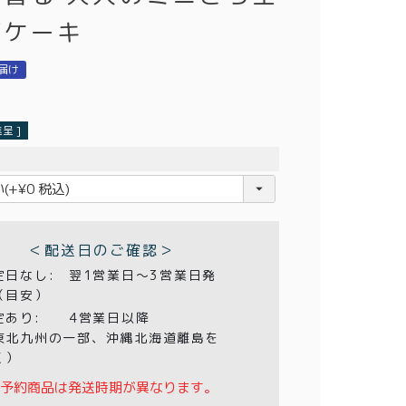
ズケーキ
届け
呈 ]
＜配送日のご確認＞
定日なし:
翌1営業日〜3営業日発
（目安）
定あり:
4営業日以降
東北九州の一部、沖縄北海道離島を
く）
予約商品は発送時期が異なります。