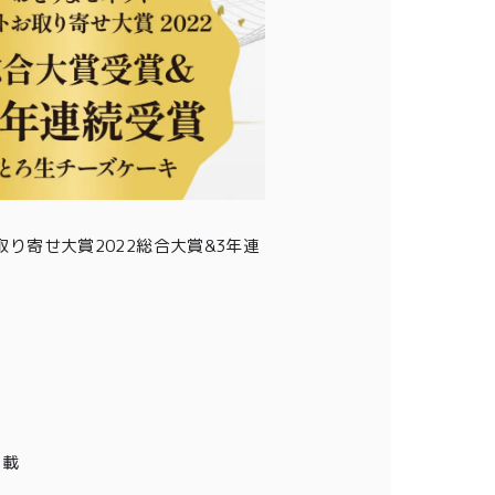
り寄せ大賞2022総合大賞&3年連
0
掲載
ログイン
カート