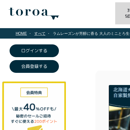
5
HOME
すべて
ラムレーズンが芳醇に香る 大人のミニとろ生
ログインする
会員登録する