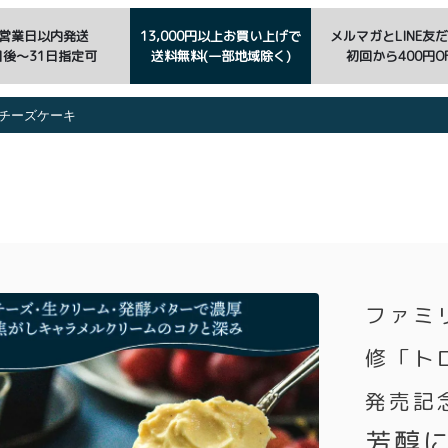
3営業日以内発送
13,000円以上お買い上げで
メルマガとLINE友
日後〜31日指定可
送料無料(一部地域除く)
初回から400円OF
チーズケーキ
ファミ
修「ト
発売記
芳醇