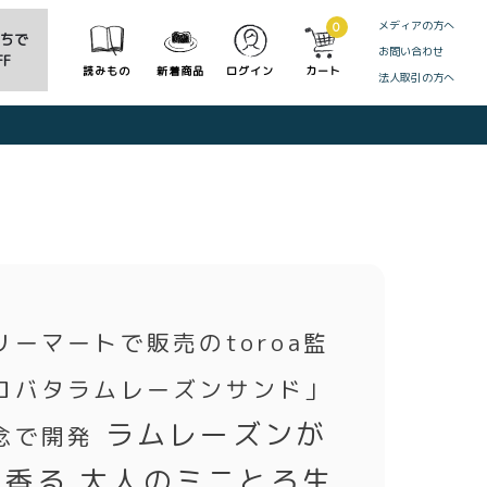
メディアの方へ
0
だちで
お問い合わせ
F
読みもの
新着商品
ログイン
カート
法人取引の方へ
CLOSE
リーマートで販売のtoroa監
ロバタラムレーズンサンド」
ラムレーズンが
念で開発
に香る 大人のミニとろ生