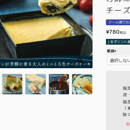
チー
クール便でお
¥
780
税込
[
8
ポイント進
紙袋
(
必
須
)
指
送
指
（
除
※