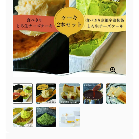
商品一覧
とろ生チーズケーキ
とろ生ガトーショコラ
濃抹茶とろ生ガトーシ
とろ生 まとめ買いお得
ョコラ
セット
とろ生シュー
お中元
クッキー缶
紅茶toroaTea
紅茶toroaTeaギフト
焼き菓子
お誕生日セット
メルマガ会員様限定
手さげ袋
toroa夏のアウトレッ
トセール
季節限定