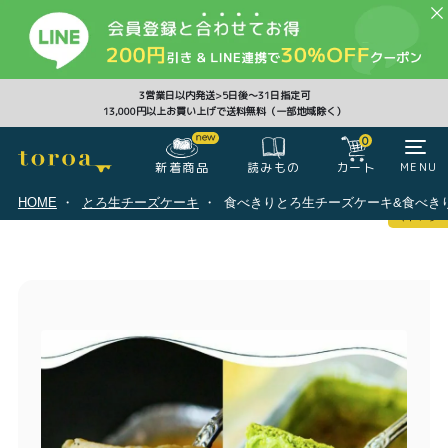
CLOSE
3営業日以内発送>5日後〜31日指定可
13,000円以上お買い上げで送料無料（一部地域除く）
0
0
新着商品
カート
MENU
読みもの
HOME
とろ生チーズケーキ
食べきりとろ生チーズケーキ&食べきり京
マイページ
ログイン
カート
注文履歴
会員登録情報
ポイント