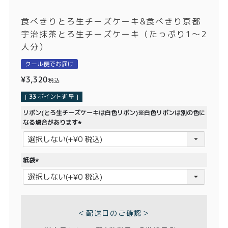
価格別
食べきりとろ生チーズケーキ&食べきり京都
〜¥1,999
¥2,000〜¥3,999
宇治抹茶とろ生チーズケーキ（たっぷり1〜2
人分）
¥4,000〜¥5,999
¥6,000〜
クール便でお届け
¥
3,320
TOP
税込
[
33
ポイント進呈 ]
商品
読みもの
リボン(とろ生チーズケーキは白色リボン)※白色リボンは別の色に
なる場合があります
メンバー特典
会社概要
(
必
ご利用ガイド
お問い合わせ
須
紙袋
)
(
必
須
)
プライバシーポリシー
＜配送日のご確認＞