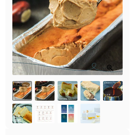
商品一覧
とろ生チーズケーキ
とろ生ガトーショコラ
濃抹茶とろ生ガトーシ
とろ生 まとめ買いお得
ョコラ
セット
とろ生シュー
お中元
クッキー缶
紅茶toroaTea
紅茶toroaTeaギフト
焼き菓子
お誕生日セット
メルマガ会員様限定
手さげ袋
toroa夏のアウトレッ
トセール
季節限定