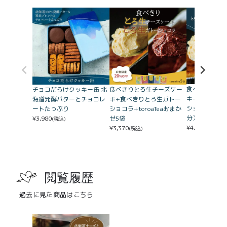
食べきりとろ
チョコだらけクッキー缶 北
食べきりとろ生チーズケー
キ+食べきり
海道発酵バターとチョコレ
キ+食べきりとろ生ガトー
ショコラ（たっ
ートたっぷり
ショコラ+toroaTeaおまか
分）
¥
3,980
せ5袋
(税込)
¥
4,310
¥
3,370
(税込)
(税込)
閲覧履歴
過去に見た商品はこちら