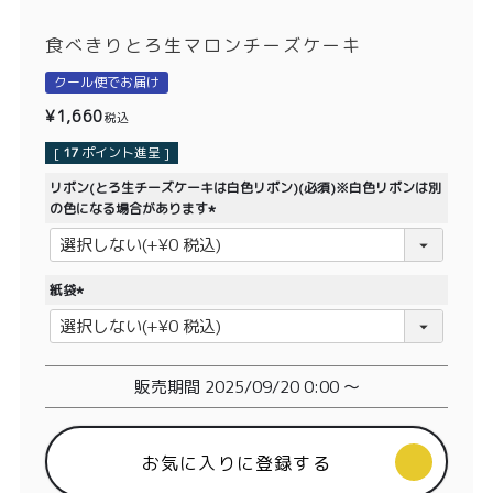
価格別
食べきりとろ生マロンチーズケーキ
〜¥1,999
¥2,000〜¥3,999
クール便でお届け
¥4,000〜¥5,999
¥6,000〜
¥
1,660
税込
[
17
ポイント進呈 ]
TOP
リボン(とろ生チーズケーキは白色リボン)(必須)※白色リボンは別
の色になる場合があります
商品
読みもの
(
必
メンバー特典
会社概要
須
紙袋
)
(
ご利用ガイド
お問い合わせ
必
須
)
販売期間
2025/09/20 0:00
〜
プライバシーポリシー
お気に入りに登録する