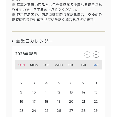
※ 写真と実際の商品とは色や質感が多少異なる場合があ
りますので、ご了承の上ご注文ください。
※ 限定商品等で、商品点数に限りがある場合、交換のご
要望に返金で対応させていただく場合もございます。
営業日カレンダー
2026年08月
2026年09月
2026年10月
2026年11月
SUN
SUN
SUN
SUN
MON
MON
MON
MON
TUE
TUE
TUE
TUE
WED
WED
WED
WED
THU
THU
THU
THU
FRI
FRI
FRI
FRI
SAT
SAT
SAT
SAT
1
2
3
1
4
2
3
5
1
4
6
2
3
5
7
1
8
6
4
2
3
9
7
5
10
8
4
6
9
11
5
7
10
12
8
6
13
11
9
7
10
14
12
8
13
15
9
11
10
14
16
12
13
15
17
11
18
16
14
12
13
19
17
15
20
18
14
16
19
15
17
21
20
22
18
16
23
19
17
21
20
24
22
18
23
25
19
21
20
24
26
22
23
25
27
21
28
26
24
22
23
29
27
25
30
28
24
26
29
25
27
30
28
26
29
27
30
28
29
31