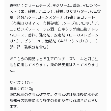
原材料：クリームチーズ､生クリーム､鶏卵､マロンペー
スト（栗、砂糖、バニラ）､砂糖､カカオバター､和三盆
糖、発酵バター､コーンスターチ､有機チョコレート
（有機カカオマス、有機砂糖）､メープルシロップ､バ
ニラビンズソース、ラム酒、白キクラゲ抽出物／トレ
ハロース、香料、乳化剤、安定剤（ローカストビーン
ガム）、ビタミンC、増粘剤（キサンタンガム）、（一
部に卵・乳成分を含む）
※こちらの商品はとろ生マロンチーズケーキと同じ生
地を使用しております。栗の渋皮煮は入っておりませ
ん。
サイズ：17cm
重量：約240g
※焼成前のグラム数です。グラム数は焼成後に水分の
蒸発等の影響により多少の変化が生じる場合がござい
ます。