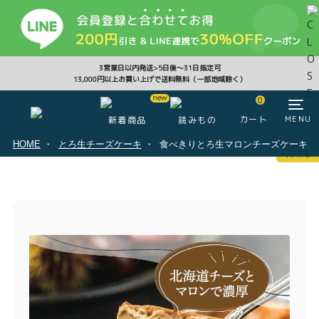
CLOSE
3営業日以内発送>5日後〜31日指定可
13,000円以上お買い上げで送料無料（一部地域除く）
0
0
カート
MENU
新着商品
読みもの
HOME
とろ生チーズケーキ
食べきりとろ生マロンチーズケーキ
マイページ
ログイン
カート
注文履歴
会員登録情報
ポイント