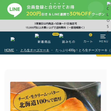
CLOSE
3営業日以内発送>5日後〜31日指定可
13,000円以上お買い上げで送料無料（一部地域除く）
0
0
カート
MENU
新着商品
読みもの
HOME
とろ生チーズケーキ
たっぷり400g！とろ生チーズケーキ
マイページ
ログイン
カート
注文履歴
会員登録情報
ポイント