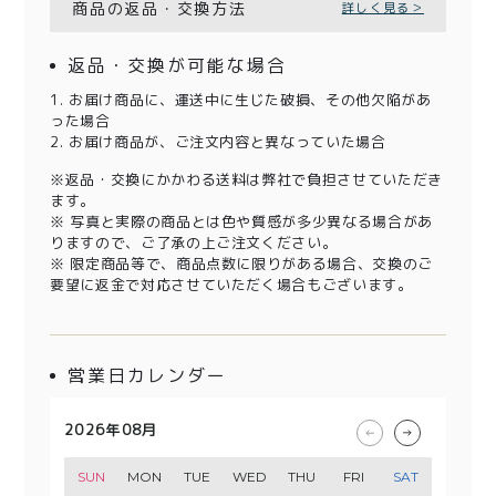
商品の返品・交換方法
詳しく見る＞
返品・交換が可能な場合
1. お届け商品に、運送中に生じた破損、その他欠陥があ
った場合
2. お届け商品が、ご注文内容と異なっていた場合
※返品・交換にかかわる送料は弊社で負担させていただき
ます。
※ 写真と実際の商品とは色や質感が多少異なる場合があ
りますので、ご了承の上ご注文ください。
※ 限定商品等で、商品点数に限りがある場合、交換のご
要望に返金で対応させていただく場合もございます。
営業日カレンダー
2026年08月
2026年09月
2026年10月
2026年11月
SUN
SUN
SUN
SUN
MON
MON
MON
MON
TUE
TUE
TUE
TUE
WED
WED
WED
WED
THU
THU
THU
THU
FRI
FRI
FRI
FRI
SAT
SAT
SAT
SAT