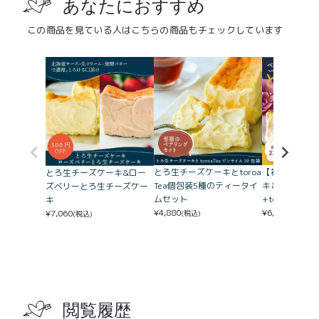
あなたにおすすめ
この商品を見ている人はこちらの商品もチェックしています
とろ生チーズケーキとtoroa
【初！】とろ
とろ生チーズケーキ&ロー
Tea個包装5種のティータイ
キ＆とろ生ガ
ズベリーとろ生チーズケー
ムセット
+toroa te
キ
¥
4,880
¥
6,510
¥
7,060
(税込)
(税込)
(税込)
閲覧履歴