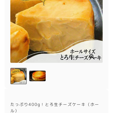
商品一覧
とろ生チーズケーキ
とろ生ガトーショコラ
濃抹茶とろ生ガトーシ
とろ生 まとめ買いお得
ョコラ
セット
とろ生シュー
お中元
クッキー缶
紅茶toroaTea
紅茶toroaTeaギフト
焼き菓子
お誕生日セット
メルマガ会員様限定
手さげ袋
toroa夏のアウトレッ
トセール
季節限定
たっぷり400g！とろ生チーズケーキ（ホー
ル）