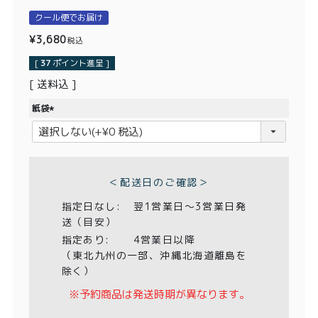
価格別
クール便でお届け
〜¥1,999
¥2,000〜¥3,999
¥
3,680
税込
[
37
ポイント進呈 ]
¥4,000〜¥5,999
¥6,000〜
送料込
紙袋
TOP
(
必
商品
読みもの
須
)
メンバー特典
会社概要
＜配送日のご確認＞
指定日なし:
翌1営業日〜3営業日発
ご利用ガイド
お問い合わせ
送（目安）
指定あり:
4営業日以降
（東北九州の一部、沖縄北海道離島を
除く）
プライバシーポリシー
※予約商品は発送時期が異なります。