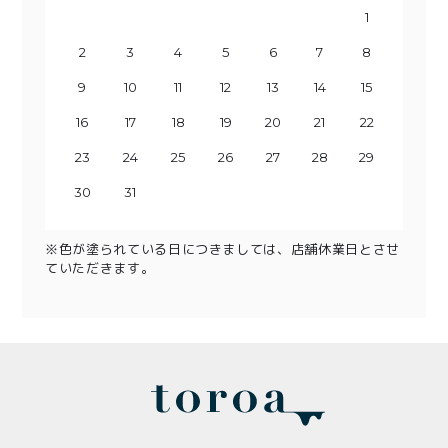
1
2
3
1
4
2
3
5
1
4
6
2
3
5
7
1
8
6
4
2
3
9
7
5
10
8
4
6
9
11
5
7
10
12
8
6
13
11
9
7
10
14
12
8
13
15
9
11
10
14
16
12
13
15
17
11
18
16
14
12
13
19
17
15
20
18
14
16
19
15
17
21
20
22
18
16
23
19
17
21
20
24
22
18
23
25
19
21
20
24
26
22
23
25
27
21
28
26
24
22
23
29
27
25
30
28
24
26
29
25
27
30
28
26
29
27
30
28
29
31
30
31
※色が塗られている日につきましては、店舗休業日とさせ
ていただきます。