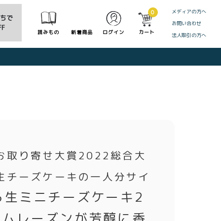
メディアの方へ
0
だちで
お問い合わせ
F
読みもの
新着商品
ログイン
カート
法人取引の方へ
CLOSE
お取り寄せ大賞2022総合大
生チーズケーキの一人分サイ
ろ生ミニチーズケーキ2
ラムレーズンが芳醇に香