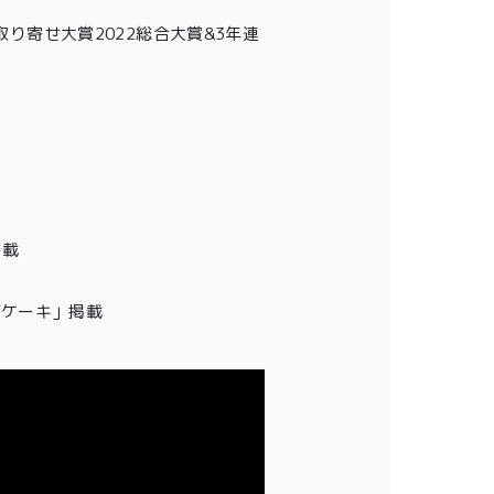
り寄せ大賞2022総合大賞&3年連
会員登録
株式会社フードクリエイティブファクトリー
〒599-8237
堺市中区深井水池町3210-1
掲載
10:00〜17:00（平日）
チーズケーキ」掲載