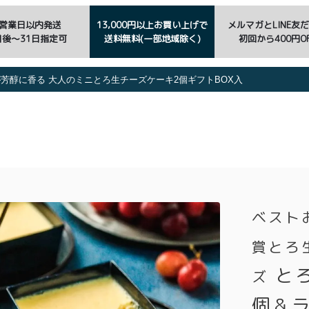
3営業日以内発送
13,000円以上お買い上げで
メルマガとLINE友
日後〜31日指定可
送料無料(一部地域除く)
初回から400円OF
芳醇に香る 大人のミニとろ生チーズケーキ2個ギフトBOX入
ベスト
賞とろ
と
ズ
個＆