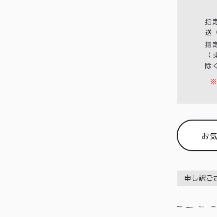
指
送
指
（
除
※
お
申し訳ご