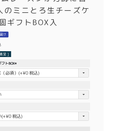
大人のミニとろ生チーズケ
個ギフトBOX入
届け
込
呈 ]
フトBOX
(
必
須
)