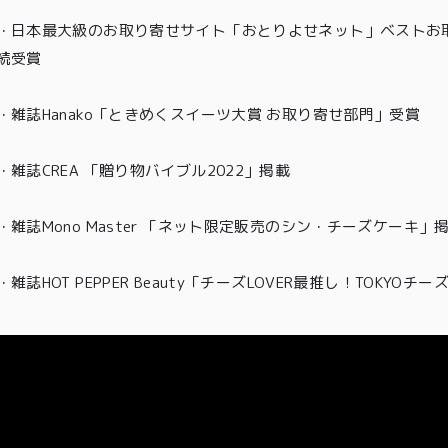
00〜
イド
・
日本最大級のお取り寄せサイト「おとりよせネット」ベストお取
メンバー
会社概要
99
特典
続受賞
お問い合
00〜
わせ
・
雑誌Hanako「ときめくスイーツ大賞 お取り寄せ部門」受賞
・雑誌CREA 「贈り物バイブル2022」掲載
・雑誌Mono Master 「ネット限定販売のシン・チーズケーキ」
・
雑誌HOT PEPPER Beauty「チーズLOVER最推し！TOKYO