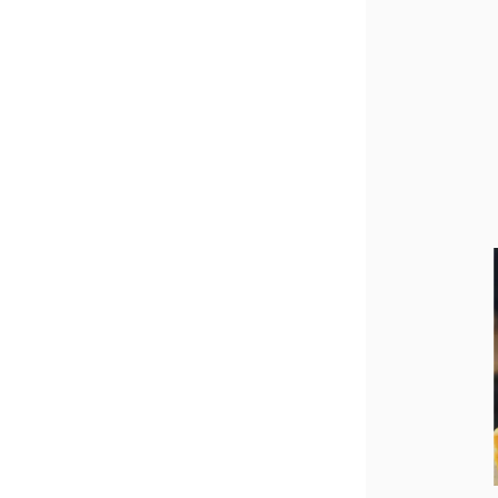
商品一覧
とろ生ガ
トーショ
コラ
とろ生 ま
とめ買い
お得セッ
ト
価格別
お中元