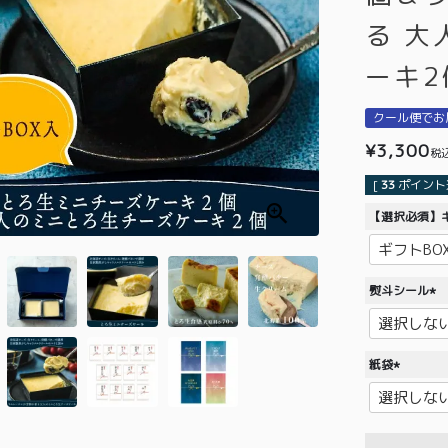
る 
ーキ2
クール便でお
¥
3,300
税
[
33
ポイント進
【選択必須】ギ
熨斗シール
(
必
須
紙袋
)
(
必
須
)