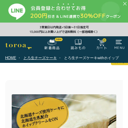
CLOSE
3営業日以内発送>5日後〜31日指定可
13,000円以上お買い上げで送料無料（一部地域除く）
0
0
新着商品
カート
MENU
読みもの
HOME
とろ生チーズケーキ
とろ生チーズケーキwithホイップ
マイページ
ログイン
カート
注文履歴
会員登録情報
ポイント