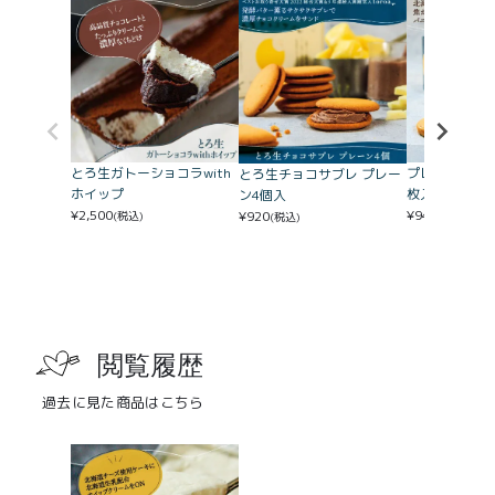
とろ生ガトーショコラwith
プレミアムバ
とろ生チョコサブレ プレー
ホイップ
枚入
ン4個入
¥
2,500
¥
940
¥
920
(税込)
(税込)
(税込)
閲覧履歴
過去に見た商品はこちら