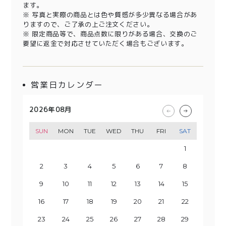
ます。
※ 写真と実際の商品とは色や質感が多少異なる場合があ
りますので、ご了承の上ご注文ください。
※ 限定商品等で、商品点数に限りがある場合、交換のご
要望に返金で対応させていただく場合もございます。
営業日カレンダー
2026年08月
2026年09月
2026年10月
2026年11月
SUN
SUN
SUN
SUN
MON
MON
MON
MON
TUE
TUE
TUE
TUE
WED
WED
WED
WED
THU
THU
THU
THU
FRI
FRI
FRI
FRI
SAT
SAT
SAT
SAT
1
2
3
1
4
2
3
5
1
4
6
2
3
5
7
1
8
6
4
2
3
9
7
5
10
8
4
6
9
11
5
7
10
12
8
6
13
11
9
7
10
14
12
8
13
15
9
11
10
14
16
12
13
15
17
11
18
16
14
12
13
19
17
15
20
18
14
16
19
15
17
21
20
22
18
16
23
19
17
21
20
24
22
18
23
25
19
21
20
24
26
22
23
25
27
21
28
26
24
22
23
29
27
25
30
28
24
26
29
25
27
30
28
26
29
27
30
28
29
31