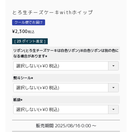
価格別
とろ生チーズケーキwithホイップ
〜¥1,999
¥2,000〜¥3,999
クール便でお届け
¥4,000〜¥5,999
¥6,000〜
¥
2,300
税込
[
23
ポイント進呈 ]
TOP
リボン(とろ生チーズケーキは白色リボン)※白色リボンは別の色に
なる場合があります
商品
読みもの
(
必
メンバー特典
会社概要
須
熨斗シール
)
(
ご利用ガイド
お問い合わせ
必
須
紙袋
)
(
必
須
プライバシーポリシー
)
販売期間
2025/08/16 0:00
〜