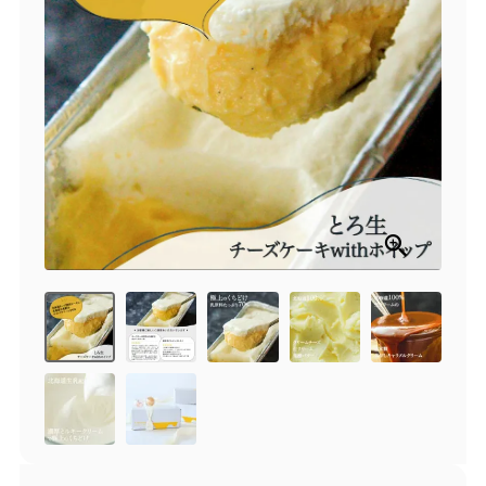
商品一覧
とろ生チーズケーキ
とろ生ガトーショコラ
濃抹茶とろ生ガトーシ
とろ生 まとめ買いお得
ョコラ
セット
とろ生シュー
お中元
クッキー缶
紅茶toroaTea
紅茶toroaTeaギフト
焼き菓子
お誕生日セット
メルマガ会員様限定
手さげ袋
toroa夏のアウトレッ
トセール
季節限定