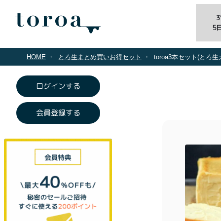
5
HOME
とろ生まとめ買いお得セット
toroa3本セット(
ログインする
会員登録する