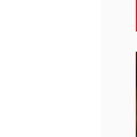
¥2,0
紅茶
¥3,9
toroaTea
¥6,0
焼き菓子
メルマガ
会員様限
定
toroa夏
のアウト
レットセ
ール