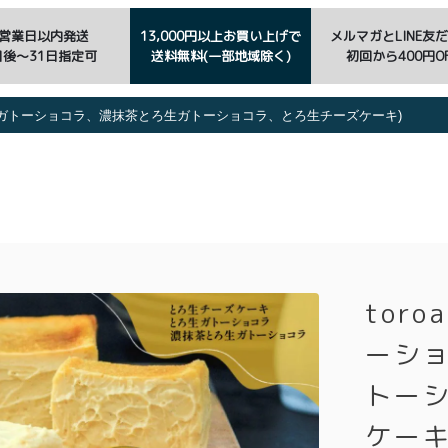
3営業日以内発送
13,000円以上お買い上げで
メルマガとLINE友
日後〜31日指定可
送料無料(一部地域除く)
初回から400円OF
とろ生ガトーショコラ、濃抹茶とろ生ガトーショコラ、とろ生チーズケーキ)
tor
ーシ
トー
ケーキ