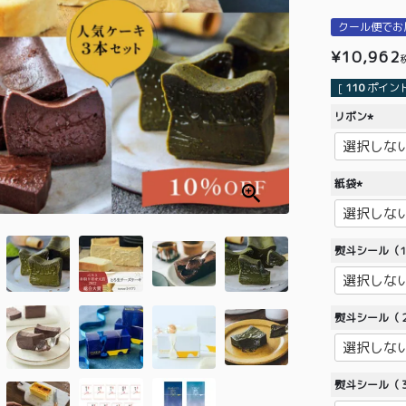
クール便でお
¥
10,962
[
110
ポイント
リボン
(
必
須
紙袋
)
(
必
須
熨斗シール（
)
熨斗シール（
熨斗シール（