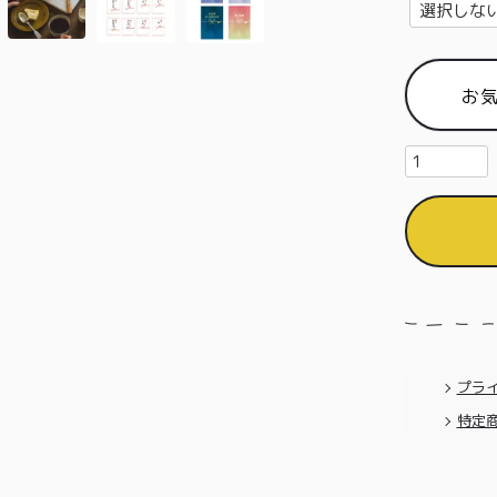
お
プラ
特定