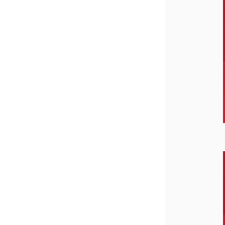
商品一覧
とろ生ガ
トーショ
コラ
とろ生 ま
とめ買い
お得セッ
ト
価格別
お中元