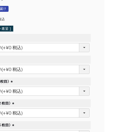
届け
税込
進呈 ]
1枚目）
(
必
須
２枚目）
)
(
必
須
３枚目）
)