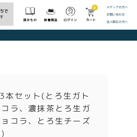
メディアの方へ
0
だちで
お問い合わせ
F
読みもの
新着商品
ログイン
カート
法人取引の方へ
CLOSE
oa3本セット(とろ生ガト
ョコラ、濃抹茶とろ生ガ
ショコラ、とろ生チーズ
)