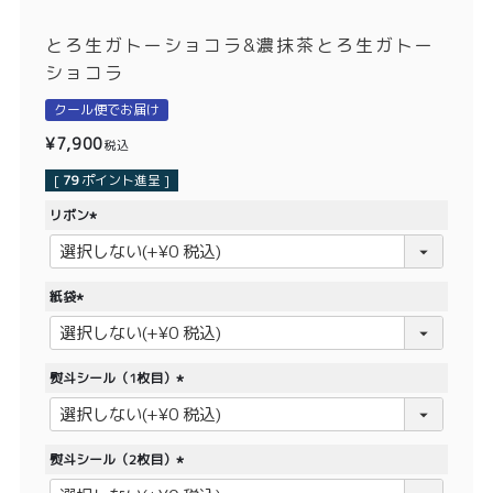
価格別
とろ生ガトーショコラ&濃抹茶とろ生ガトー
〜¥1,999
¥2,000〜¥3,999
ショコラ
¥4,000〜¥5,999
¥6,000〜
クール便でお届け
¥
7,900
税込
TOP
[
79
ポイント進呈 ]
リボン
商品
読みもの
(
必
メンバー特典
会社概要
須
紙袋
)
ご利用ガイド
お問い合わせ
(
必
須
熨斗シール（1枚目）
)
(
必
須
プライバシーポリシー
熨斗シール（2枚目）
)
(