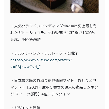
・
人気クラウドファンディングMakuake史上最も売
れたガトーショコラ。先行販売で10時間で1000％
達成、3400%完売
・チルテレ〜シン・チルトーク〜で紹介
https://www.youtube.com/watch?
v=R8jgwwQyd_E
・日本最大級のお取り寄せ情報サイト「おとりよせ
ネット」【2021年度取り寄せの達人の逸品ランキン
グ スイーツ部門】4位にランクイン
・ガジェット通信