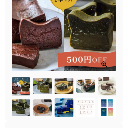
商品一覧
とろ生チーズケーキ
とろ生ガトーショコラ
濃抹茶とろ生ガトーシ
とろ生 まとめ買いお得
ョコラ
セット
とろ生シュー
お中元
クッキー缶
紅茶toroaTea
紅茶toroaTeaギフト
焼き菓子
お誕生日セット
メルマガ会員様限定
手さげ袋
toroa夏のアウトレッ
トセール
季節限定