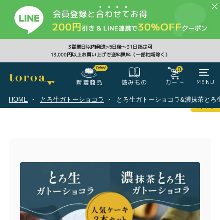
CLOSE
3営業日以内発送>5日後〜31日指定可
13,000円以上お買い上げで送料無料（一部地域除く）
0
0
新着商品
カート
MENU
読みもの
HOME
とろ生ガトーショコラ
とろ生ガトーショコラ&濃抹茶とろ
マイページ
ログイン
カート
注文履歴
会員登録情報
ポイント