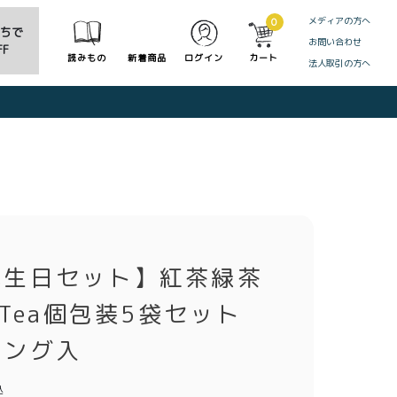
メディアの方へ
0
だちで
お問い合わせ
F
読みもの
新着商品
ログイン
カート
法人取引の方へ
CLOSE
誕生日セット】紅茶緑茶
oaTea個包装5袋セット
ピング入
込