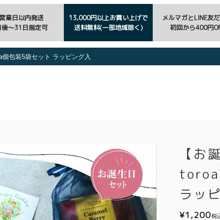
3営業日以内発送
13,000円以上お買い上げで
メルマガとLINE友
日後〜31日指定可
送料無料(一部地域除く)
初回から400円OF
ea個包装5袋セット ラッピング入
【お
tor
ラッ
¥
1,200
税