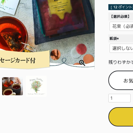
[
12
ポイント進
【選択必須】「H
紙袋
(
必
須
残りわずか
)
お