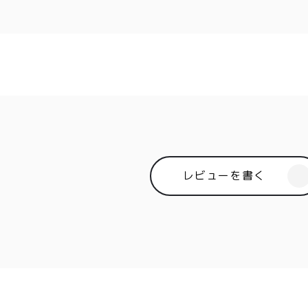
00〜
イド
メンバー
会社概要
99
特典
お問い合
00〜
わせ
レビューを書く