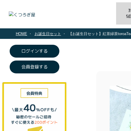
5
HOME
お誕生日セット
【お誕生日セット】紅茶緑茶toroaT
ログインする
会員登録する