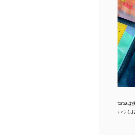
toro
いつも