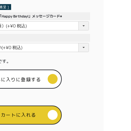
呈 ]
appy Birthday!」メッセージカード
(
必
須
)
です。
気に入りに登録する
カートに入れる