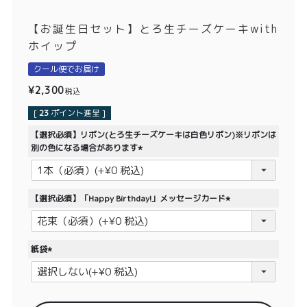
価格別
【お誕生日セット】とろ生チーズケーキwith
〜¥1,999
¥2,000〜¥3,999
ホイップ
¥4,000〜¥5,999
¥6,000〜
クール便でお届け
¥
2,300
税込
TOP
[
23
ポイント進呈 ]
【選択必須】リボン(とろ生チーズケーキは白色リボン)※リボンは
商品
読みもの
別の色になる場合があります
(
メンバー特典
会社概要
必
須
【選択必須】「Happy Birthday!」メッセージカード
ご利用ガイド
お問い合わせ
)
(
必
須
紙袋
)
(
必
プライバシーポリシー
須
)