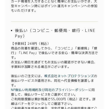
カード情報を入力することなく簡単にお支払いができ、大
型キャンペーン時にはポイント還元キャンペーンへの参加
もいただけます。
後払い（コンビニ・郵便局・銀行・LINE
Pay）
【手数料】248円（税込）
商品の到着を確認してから、「コンビニ」「郵便局」「銀
行」「LINE Pay」で後払いできる安心・簡単な決済方法で
す。
お支払い期日を過ぎてもお支払いの確認ができない場合、
手数料が加算される場合がございます。
後払いのご注文には、
株式会社ネットプロテクションズ
の
後払いサービスが適用され、同社へ代金債権を譲渡しま
す。
NP後払い利用規約及び同社のプライバシーポリシー
に同
意して、後払いサービスをご選択ください。
ご利用限度額は累計残高で55,000円（税込）迄です。詳
細はバナーをクリックしてご確認下さい。
ご利用者が未成年の場合、法定代理人の利用同意を得てご