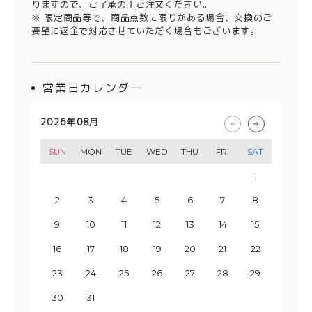
りますので、ご了承の上ご注文ください。
※ 限定商品等で、商品点数に限りがある場合、交換のご
要望に返金で対応させていただく場合もございます。
営業日カレンダー
2026年08月
2026年09月
2026年10月
2026年11月
SUN
SUN
SUN
SUN
MON
MON
MON
MON
TUE
TUE
TUE
TUE
WED
WED
WED
WED
THU
THU
THU
THU
FRI
FRI
FRI
FRI
SAT
SAT
SAT
SAT
1
2
3
1
4
2
3
5
1
4
6
2
3
5
7
1
8
6
4
2
3
9
7
5
10
8
4
6
9
11
5
7
10
12
8
6
13
11
9
7
10
14
12
8
13
15
9
11
10
14
16
12
13
15
17
11
18
16
14
12
13
19
17
15
20
18
14
16
19
15
17
21
20
22
18
16
23
19
17
21
20
24
22
18
23
25
19
21
20
24
26
22
23
25
27
21
28
26
24
22
23
29
27
25
30
28
24
26
29
25
27
30
28
26
29
27
30
28
29
31
30
31