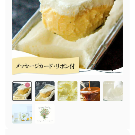
商品一覧
とろ生チーズケーキ
とろ生ガトーショコラ
濃抹茶とろ生ガトーシ
とろ生 まとめ買いお得
ョコラ
セット
とろ生シュー
お中元
クッキー缶
紅茶toroaTea
紅茶toroaTeaギフト
焼き菓子
お誕生日セット
メルマガ会員様限定
手さげ袋
toroa夏のアウトレッ
トセール
季節限定