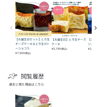
【お誕生日セット】とろ生
【お誕生日】とろ生チーズ
【お誕生日】
チーズケーキ＆とろ生ガト
ケーキ
ショコラwit
ーショコラ
¥
3,780
¥
2,500
(税込)
(税込)
¥
7,900
(税込)
閲覧履歴
過去に見た商品はこちら