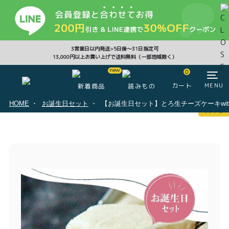
CLOSE
3営業日以内発送>5日後〜31日指定可
13,000円以上お買い上げで送料無料（一部地域除く）
0
0
カート
MENU
新着商品
読みもの
HOME
お誕生日セット
【お誕生日セット】とろ生チーズケーキwit
マイページ
ログイン
カート
注文履歴
会員登録情報
ポイント